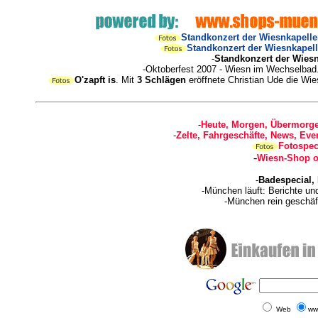
Standkonzert der Wiesnkapellen
Standkonzert der Wiesnkapelle
-
Standkonzert der Wiesn
-Oktoberfest 2007 - Wiesn im Wechselbad
O'zapft is
. Mit
3 Schlägen
eröffnete Christian Ude die Wi
-
Heute, Morgen, Übermorge
-
Zelte, Fahrgeschäfte, News, Even
Fotospec
-
Wiesn-Shop o
-
Badespecial,
-München läuft: Berichte u
-München rein geschäf
Web
ww