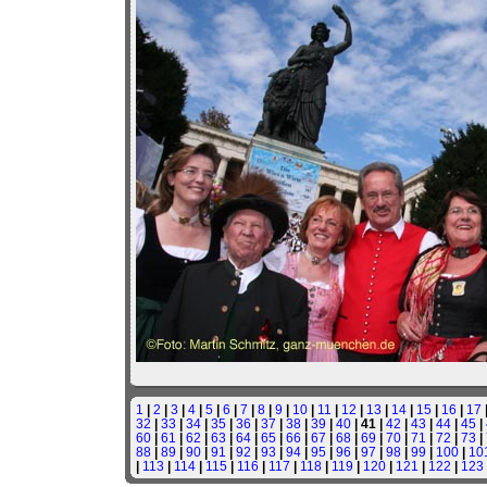
1
|
2
|
3
|
4
|
5
|
6
|
7
|
8
|
9
|
10
|
11
|
12
|
13
|
14
|
15
|
16
|
17
32
|
33
|
34
|
35
|
36
|
37
|
38
|
39
|
40
| 41 |
42
|
43
|
44
|
45
|
60
|
61
|
62
|
63
|
64
|
65
|
66
|
67
|
68
|
69
|
70
|
71
|
72
|
73
|
88
|
89
|
90
|
91
|
92
|
93
|
94
|
95
|
96
|
97
|
98
|
99
|
100
|
10
|
113
|
114
|
115
|
116
|
117
|
118
|
119
|
120
|
121
|
122
|
123