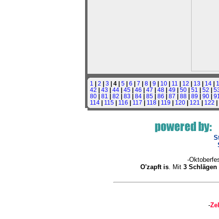
1
|
2
|
3
| 4 |
5
|
6
|
7
|
8
|
9
|
10
|
11
|
12
|
13
|
14
|
42
|
43
|
44
|
45
|
46
|
47
|
48
|
49
|
50
|
51
|
52
|
5
80
|
81
|
82
|
83
|
84
|
85
|
86
|
87
|
88
|
89
|
90
|
9
114
|
115
|
116
|
117
|
118
|
119
|
120
|
121
|
122
|
S
-Oktoberfe
O'zapft is
. Mit
3 Schlägen
-
Ze