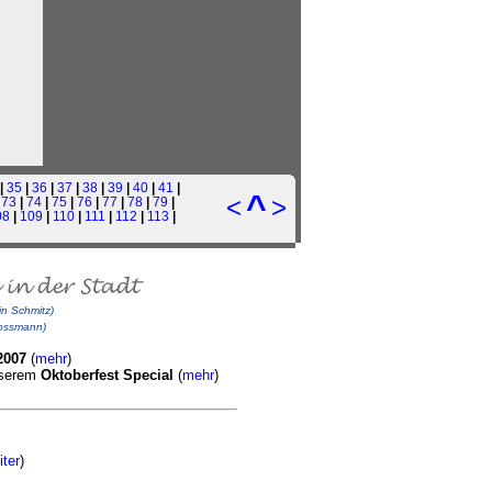
|
35
|
36
|
37
|
38
|
39
|
40
|
41
|
^
<
>
|
73
|
74
|
75
|
76
|
77
|
78
|
79
|
08
|
109
|
110
|
111
|
112
|
113
|
in Schmitz)
rossmann)
2007
(
mehr
)
nserem
Oktoberfest Special
(
mehr
)
iter
)