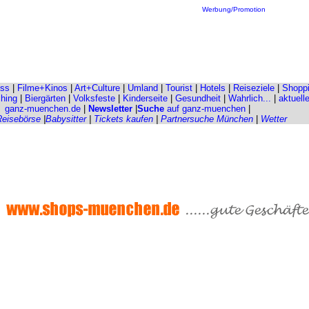
Werbung/Promotion
ess
|
Filme+Kinos
|
Art+Culture
|
Umland
|
Tourist
|
Hotels
|
Reiseziele
|
Shopp
hing
|
Biergärten
|
Volksfeste
|
Kinderseite
|
Gesundheit
|
Wahrlich...
|
aktuell
ganz-muenchen.de
|
Newsletter
|
Suche
auf ganz-muenchen
|
Reisebörse
|
Babysitter
|
Tickets kaufen
|
Partnersuche München
|
Wetter