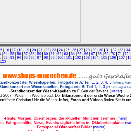
15
|
16
|
17
|
18
|
19
|
20
|
21
|
22
|
23
|
24
|
25
|
26
|
27
|
28
|
29
|
30
|
31
|
32
|
33
|
34
3
|
54
|
55
|
56
|
57
|
58
|
59
|
60
|
61
|
62
|
63
|
64
|
65
|
66
|
67
|
68
|
69
|
70
|
71
|
72
1
|
92
|
93
|
94
|
95
|
96
|
97
|
98
|
99
|
100
|
101
|
102
|
103
|
104
|
105
|
106
|
107
|
1
123
tandkonzert der Wiesnkapellen, Fotogalerie A: Teil
1
,
2
,
3
,
4
,
5
(©Fotos: Mart
Standkonzert der Wiesnkapellen, Fotogalerie B: Teil
1
,
2
,
3
(©Fotos: Ingrid G
-
Standkonzert der Wiesn-Kapellen
zu Füßen der Bavaria (
weiter
)
st 2007 - Wiesn im Wechselbad. Der
Bilanzbericht der erste Wiesn-Woche 
eröffnete Christian Ude die Wiesn.
Infos, Fotos und Videos
finden Sie in u
-
Heute, Morgen, Übermorgen: die aktuellen München Termine
(
mehr
)
lte, Fahrgeschäfte, News, Events: tägliche Infos im Oktoberfestplaner
(
we
Fotospecial Oktoberfest Bilder
(
weiter
)