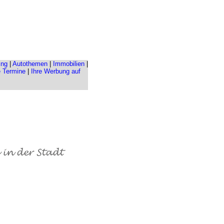
ing
|
Autothemen
|
Immobilien
|
e Termine
|
Ihre Werbung auf