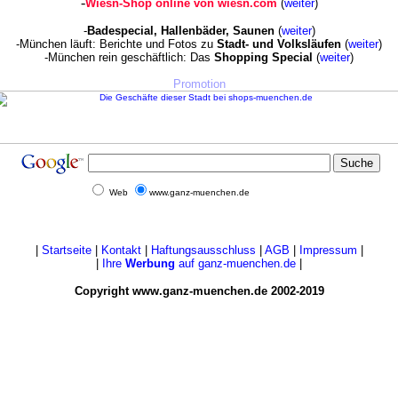
-
Wiesn-Shop online von wiesn.com
(
weiter
)
-
Badespecial, Hallenbäder, Saunen
(
weiter
)
-München läuft: Berichte und Fotos zu
Stadt- und Volksläufen
(
weiter
)
-München rein geschäftlich: Das
Shopping Special
(
weiter
)
Promotion
Web
www.ganz-muenchen.de
|
Startseite
|
Kontakt
|
Haftungsausschluss
|
AGB
|
Impressum
|
|
Ihre
Werbung
auf ganz-muenchen.de
|
Copyright www.ganz-muenchen.de 2002-2019