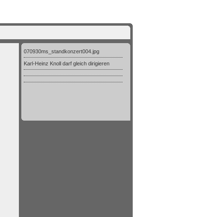
070930ms_standkonzert004.jpg
Karl-Heinz Knoll darf gleich dirigieren