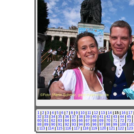
1
|
2
|
3
|
4
|
5
|
6
|
7
|
8
|
9
|
10
|
11
|
12
|
13
|
14
| 15 |
16
|
17
32
|
33
|
34
|
35
|
36
|
37
|
38
|
39
|
40
|
41
|
42
|
43
|
44
|
45
|
60
|
61
|
62
|
63
|
64
|
65
|
66
|
67
|
68
|
69
|
70
|
71
|
72
|
73
|
88
|
89
|
90
|
91
|
92
|
93
|
94
|
95
|
96
|
97
|
98
|
99
|
100
|
10
|
113
|
114
|
115
|
116
|
117
|
118
|
119
|
120
|
121
|
122
|
123