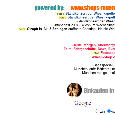
Standkonzert der Wiesnkapellen
Standkonzert der Wiesnkapelle
-
Standkonzert der Wiesn
-Oktoberfest 2007 - Wiesn im Wechselbad
O'zapft is
. Mit
3 Schlägen
eröffnete Christian Ude die Wi
-
Heute, Morgen, Übermorge
-
Zelte, Fahrgeschäfte, News, Even
Fotospec
-
Wiesn-Shop o
-
Badespecial,
-München läuft: Berichte u
-München rein geschäf
Web
ww