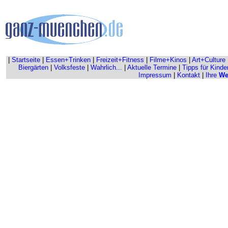
|
Startseite
|
Essen+Trinken
|
Freizeit+Fitness
|
Filme+Kinos
|
Art+Culture
Biergärten
|
Volksfeste
|
Wahrlich...
|
Aktuelle Termine
|
Tipps für Kinde
Impressum
|
Kontakt
|
Ihre
We