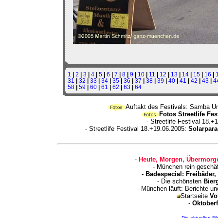
1
|
2
|
3
|
4
|
5
|
6
|
7
|
8
|
9
|
10
|
11
|
12
|
13
|
14
|
15
|
16
|
31
|
32
|
33
|
34
|
35
|
36
|
37
|
38
|
39
|
40
|
41
|
42
|
43
|
4
58
|
59
|
60
|
61
|
62
|
63
|
64
Auftakt des Festivals: Samba U
Fotos Streetlife Fe
- Streetlife Festival 18.
- Streetlife Festival 18.+19.06.2005:
Solarpara
-
Heute, Morgen, Übermorge
- München rein geschä
-
Badespecial: Freibäder
- Die schönsten
Bier
- München läuft: Berichte u
Startseite
Vo
-
Oktoberf
Die aktuellen Fi