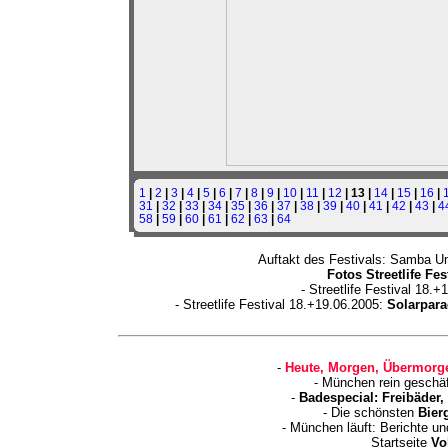
1
|
2
|
3
|
4
|
5
|
6
|
7
|
8
|
9
|
10
|
11
|
12
| 13 |
14
|
15
|
16
|
31
|
32
|
33
|
34
|
35
|
36
|
37
|
38
|
39
|
40
|
41
|
42
|
43
|
4
58
|
59
|
60
|
61
|
62
|
63
|
64
Auftakt des Festivals: Samba U
Fotos Streetlife Fe
- Streetlife Festival 18.
- Streetlife Festival 18.+19.06.2005:
Solarpara
-
Heute, Morgen, Übermorge
- München rein geschä
-
Badespecial: Freibäder
- Die schönsten
Bier
- München läuft: Berichte u
Startseite
Vo