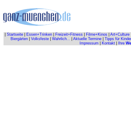
|
Startseite
|
Essen+Trinken
|
Freizeit+Fitness
|
Filme+Kinos
|
Art+Culture
Biergärten
|
Volksfeste
|
Wahrlich...
|
Aktuelle Termine
|
Tipps für Kinde
Impressum
|
Kontakt
|
Ihre
We