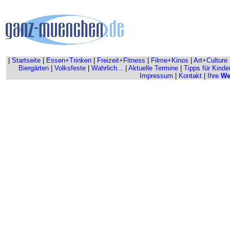
|
Startseite
|
Essen+Trinken
|
Freizeit+Fitness
|
Filme+Kinos
|
Art+Culture
Biergärten
|
Volksfeste
|
Wahrlich...
|
Aktuelle Termine
|
Tipps für Kinde
Impressum
|
Kontakt
|
Ihre
We