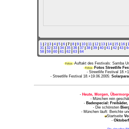
1
|
2
|
3
|
4
|
5
|
6
| 7 |
8
|
9
|
10
|
11
|
12
|
13
|
14
|
15
|
16
|
31
|
32
|
33
|
34
|
35
|
36
|
37
|
38
|
39
|
40
|
41
|
42
|
43
|
4
58
|
59
|
60
|
61
|
62
|
63
|
64
Auftakt des Festivals: Samba U
Fotos Streetlife Fe
- Streetlife Festival 18.
- Streetlife Festival 18.+19.06.2005:
Solarpara
-
Heute, Morgen, Übermorge
- München rein geschä
-
Badespecial: Freibäder
- Die schönsten
Bier
- München läuft: Berichte u
Startseite
Vo
-
Oktoberf
Die aktuellen Fi