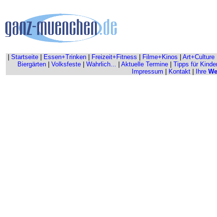
|
Startseite
|
Essen+Trinken
|
Freizeit+Fitness
|
Filme+Kinos
|
Art+Culture
Biergärten
|
Volksfeste
|
Wahrlich...
|
Aktuelle Termine
|
Tipps für Kinde
Impressum
|
Kontakt
|
Ihre
We