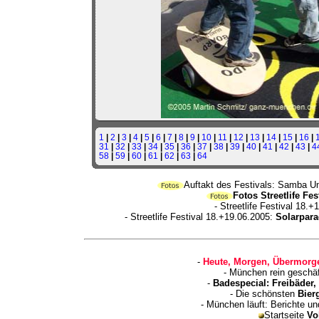
1
|
2
|
3
|
4
|
5
|
6
|
7
|
8
|
9
|
10
|
11
|
12
|
13
|
14
|
15
|
16
|
31
|
32
|
33
|
34
|
35
|
36
|
37
|
38
|
39
|
40
|
41
|
42
|
43
|
4
58
|
59
|
60
|
61
|
62
|
63
|
64
Auftakt des Festivals: Samba U
Fotos Streetlife Fe
- Streetlife Festival 18.
- Streetlife Festival 18.+19.06.2005:
Solarpara
-
Heute, Morgen, Übermorge
- München rein geschä
-
Badespecial: Freibäder
- Die schönsten
Bier
- München läuft: Berichte u
Startseite
Vo