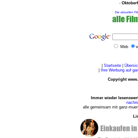
-
Oktoberf
Die aktuellen Fi
Web
w
|
Startseite
|
Übersic
|
Ihre Werbung auf g
Copyright www.
Immer wieder lesenswert
nachr
alle gemeinsam mit ganz-muen
Li