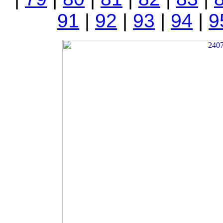
91
|
92
|
93
|
94
|
9