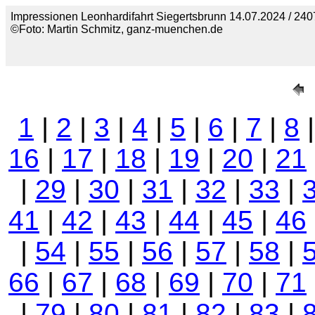
Impressionen Leonhardifahrt Siegertsbrunn 14.07.2024 / 240
©Foto: Martin Schmitz, ganz-muenchen.de
1
|
2
|
3
|
4
|
5
|
6
|
7
|
8
16
|
17
|
18
|
19
|
20
|
21
|
29
|
30
|
31
|
32
|
33
|
41
|
42
|
43
|
44
|
45
|
46
|
54
|
55
|
56
|
57
|
58
|
66
|
67
|
68
|
69
|
70
|
71
|
79
|
80
|
81
|
82
|
83
|