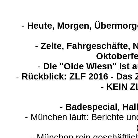
-
Heute, Morgen, Übermorge
-
Zelte, Fahrgeschäfte, 
Oktoberfe
-
Die "Oide Wiesn" ist 
-
Rückblick: ZLF 2016 - Das 
- KEIN 
-
Badespecial, Hal
- München läuft: Berichte u
- München rein geschäftli