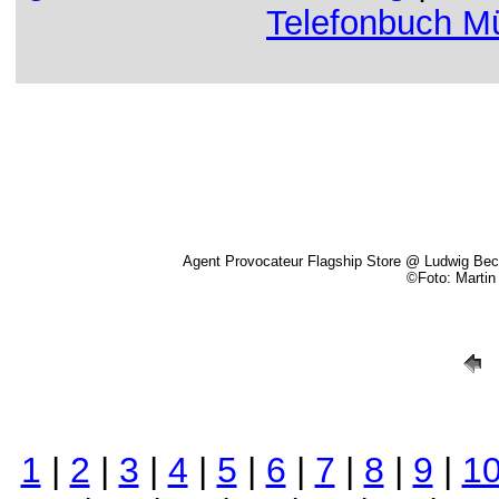
Telefonbuch M
Agent Provocateur Flagship Store @ Ludwig Bec
©Foto: Marti
1
|
2
|
3
|
4
|
5
|
6
|
7
|
8
|
9
|
1