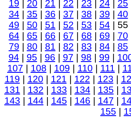
19
|
20
|
21
|
22
|
23
|
24
|
25
34
|
35
|
36
|
37
|
38
|
39
|
40
49
|
50
|
51
|
52
|
53
|
54
| 55
64
|
65
|
66
|
67
|
68
|
69
|
70
79
|
80
|
81
|
82
|
83
|
84
|
85
94
|
95
|
96
|
97
|
98
|
99
|
10
107
|
108
|
109
|
110
|
111
|
1
119
|
120
|
121
|
122
|
123
|
1
131
|
132
|
133
|
134
|
135
|
1
143
|
144
|
145
|
146
|
147
|
1
155
|
1