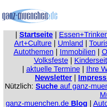
|
Startseite
|
Essen+Trinke
Art+Culture
|
Umland
|
Touri
Autothemen
|
Immobilien
|
O
Volksfeste
|
Kindersei
|
aktuelle Termine
|
Ihre 
Newsletter
|
Impress
Nützlich:
Suche
auf ganz-mue
M
ganz-muenchen.de
Blog
|
Aut