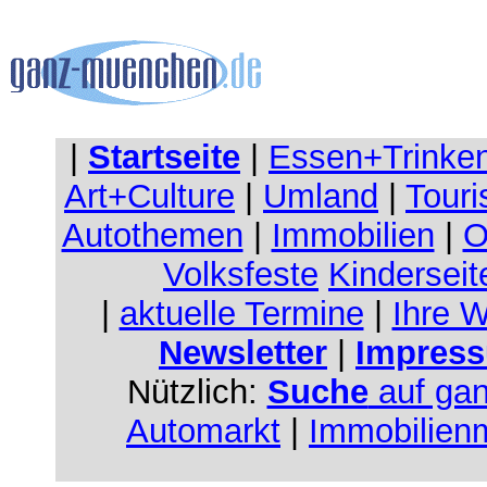
|
Startseite
|
Essen+Trinke
Art+Culture
|
Umland
|
Touri
Autothemen
|
Immobilien
|
O
Volksfeste
Kinderseit
|
aktuelle Termine
|
Ihre 
Newsletter
|
Impress
Nützlich:
Suche
auf ga
Automarkt
|
Immobilien