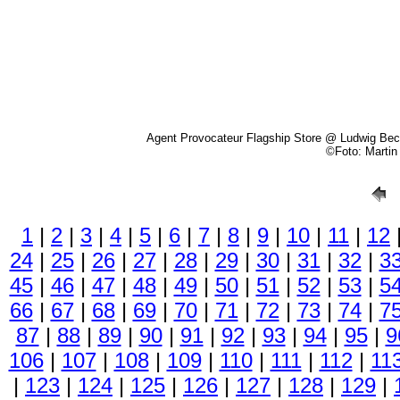
Agent Provocateur Flagship Store @ Ludwig Bec
©Foto: Marti
1
|
2
|
3
|
4
|
5
|
6
|
7
|
8
|
9
|
10
|
11
|
12
24
|
25
|
26
|
27
|
28
|
29
|
30
|
31
|
32
|
3
45
|
46
|
47
|
48
|
49
|
50
|
51
|
52
|
53
|
5
66
|
67
|
68
|
69
|
70
|
71
|
72
|
73
|
74
|
7
87
|
88
|
89
|
90
|
91
|
92
|
93
|
94
|
95
|
9
106
|
107
|
108
|
109
|
110
|
111
|
112
|
11
|
123
|
124
|
125
|
126
|
127
|
128
|
129
|