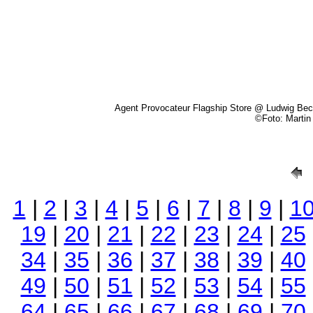
Agent Provocateur Flagship Store @ Ludwig Bec
©Foto: Marti
1
|
2
|
3
|
4
|
5
|
6
|
7
|
8
|
9
|
1
19
|
20
|
21
|
22
|
23
|
24
|
25
34
|
35
|
36
|
37
|
38
|
39
|
40
49
|
50
|
51
|
52
|
53
|
54
|
55
64
|
65
|
66
|
67
|
68
|
69
|
70