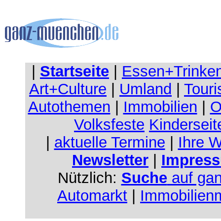
|
Startseite
|
Essen+Trinke
Art+Culture
|
Umland
|
Touri
Autothemen
|
Immobilien
|
O
Volksfeste
Kinderseit
|
aktuelle Termine
|
Ihre 
Newsletter
|
Impress
Nützlich:
Suche
auf ga
Automarkt
|
Immobilien