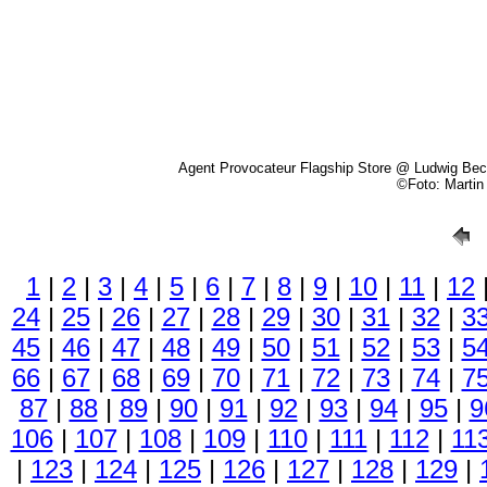
Agent Provocateur Flagship Store @ Ludwig Bec
©Foto: Marti
1
|
2
|
3
|
4
|
5
|
6
|
7
|
8
|
9
|
10
|
11
|
12
24
|
25
|
26
|
27
|
28
|
29
|
30
|
31
|
32
|
3
45
|
46
|
47
|
48
|
49
|
50
|
51
|
52
|
53
|
5
66
|
67
|
68
|
69
|
70
|
71
|
72
|
73
|
74
|
7
87
|
88
|
89
|
90
|
91
|
92
|
93
|
94
|
95
|
9
106
|
107
|
108
|
109
|
110
|
111
|
112
|
11
|
123
|
124
|
125
|
126
|
127
|
128
|
129
|