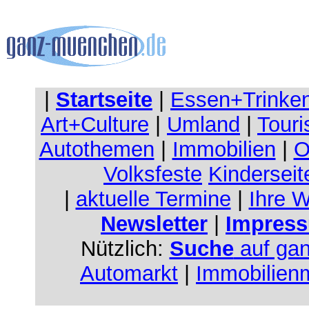
|
Startseite
|
Essen+Trinke
Art+Culture
|
Umland
|
Touri
Autothemen
|
Immobilien
|
O
Volksfeste
Kinderseit
|
aktuelle Termine
|
Ihre 
Newsletter
|
Impress
Nützlich:
Suche
auf ga
Automarkt
|
Immobilien