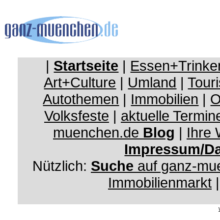
|
Startseite
|
Essen+Trinke
Art+Culture
|
Umland
|
Touri
Autothemen
|
Immobilien
|
O
Volksfeste
|
aktuelle Termin
muenchen.de
Blog
|
Ihre
Impressum/Da
Nützlich:
Suche
auf ganz-mu
Immobilienmarkt