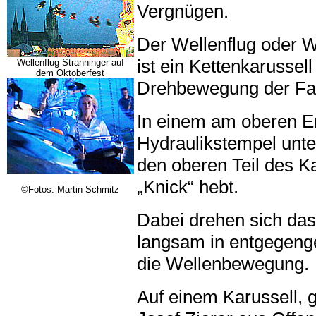
Vergnügen.
Der Wellenflug oder W
ist ein Kettenkarussel
Wellenflug Stranninger auf
dem Oktoberfest
Drehbewegung der Fah
In einem am oberen En
Hydraulikstempel unte
den oberen Teil des Ka
„Knick“ hebt.
©Fotos: Martin Schmitz
Dabei drehen sich das
langsam in entgegenge
die Wellenbewegung.
Auf einem Karussell, 