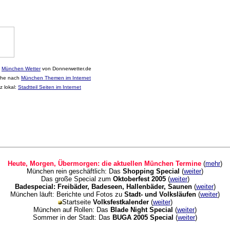
s
München Wetter
von Donnerwetter.de
he nach
München Themen im Internet
z lokal:
Stadtteil Seiten im Internet
Heute, Morgen, Übermorgen: die aktuellen München Termine
(
mehr
)
München rein geschäftlich: Das
Shopping Special
(
weiter
)
Das große Special zum
Oktoberfest 2005
(
weiter
)
Badespecial: Freibäder, Badeseen, Hallenbäder, Saunen
(
weiter
)
München läuft: Berichte und Fotos zu
Stadt- und Volksläufen
(
weiter
)
Startseite
Volksfestkalender
(
weiter
)
München auf Rollen: Das
Blade Night Special
(
weiter
)
Sommer in der Stadt: Das
BUGA 2005 Special
(
weiter
)