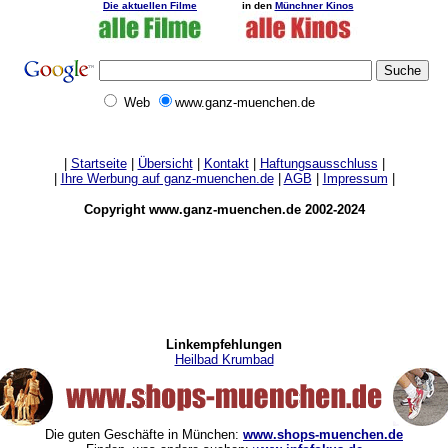
Die aktuellen Filme
in den
Münchner Kinos
Web
www.ganz-muenchen.de
|
Startseite
|
Übersicht
|
Kontakt
|
Haftungsausschluss
|
|
Ihre Werbung auf ganz-muenchen.de
|
AGB
|
Impressum
|
Copyright www.ganz-muenchen.de 2002-2024
Linkempfehlungen
Heilbad Krumbad
Die guten Geschäfte in München:
www.shops-muenchen.de