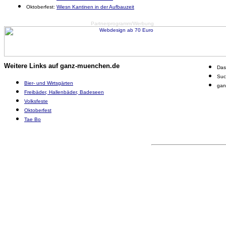
Oktoberfest:
Wiesn Kantinen in der Aufbauzeit
Partnerprogramm/Werbung
Weitere Links auf ganz-muenchen.de
Da
Suc
Bier- und Wirtsgärten
gan
Freibäder, Hallenbäder, Badeseen
Volksfeste
Oktoberfest
Tae Bo