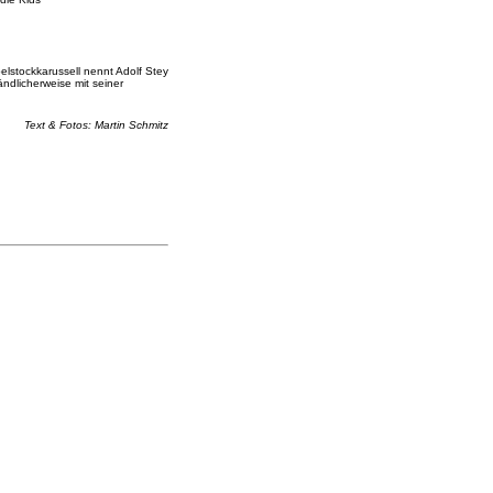
elstockkarussell nennt Adolf Stey
ändlicherweise mit seiner
Text & Fotos: Martin Schmitz