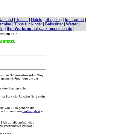
Umland
|
Tourist
|
Hotels
|
Shopping
|
Immobilien
|
Termine
|
Tipps für Kinder
|
Babysitter
|
Wetter
|
kt
|
Ihre
Werbung
auf ganz-muenchen.de
|
wsletter ein.
chner Schaustellers Adolf Stey
meinsam mit Freunden um die
aus dem Lautsprecher.
rma Stey, die Rutsche Nr. 1 steht
Höhe von 23 m gehörte die
h schon auf dem
Frühlingsfest
auf
Blick auf die aufwändige
che Wiesnmotive verewigt.
die Kids