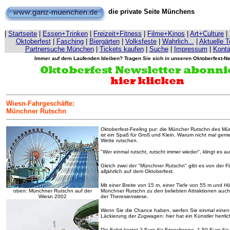
die private Seite Münchens
|
Startseite
|
Essen+Trinken
|
Freizeit+Fitness
|
Filme+Kinos
|
Art+Culture
|
Oktoberfest
|
Fasching
|
Biergärten
|
Volksfeste
|
Wahrlich...
|
Aktuelle 
Partnersuche München
|
Tickets kaufen
|
Suche
|
Impressum
|
Konta
Immer auf dem Laufenden bleiben? Tragen Sie sich in unseren Oktoberfest-Ne
Wiesn-Fahrgeschäfte:
Münchner Rutschn
Oktoberfest-Feeling pur: die Müncher Rutschn des Mün
ist ein Spaß für Groß und Klein. Warum nicht mal ge
Wette rutschen.
"Wer einmal rutscht, rutscht immer wieder", klingt es 
Gleich zwei der "Münchner Rutschn" gibt es von der Fi
alljährlich auf dem Oktoberfest.
Mit einer Breite von 15 m, einer Tiefe von 55 m und 
oben: Münchner Rutschn auf der
Münchner Rutschn zu den beliebten Attraktionen auc
Wiesn 2002
der Theresienwiese.
Wenn Sie die Chance haben, werfen Sie einmal einen 
Läckierung der Zugwagen: hier hat ein Künstler herrli
Die Fahrt kostet 2 Euro für Erwachsene, 1,50 Euro für 