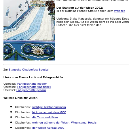
Der Standort auf der Wiesn 2002:
In der Matthias Pschorr Straße neben dem
Weinzelt
Übrigens: 5 alte Karussels, darunter ein hölzeres Dopp
noch sein Eigen. Auf die Wiesn zieht es ihn aber verst
Rutschn, die hier nicht fehlen darf.
Zur
Startseite Oktoberfest-Special
Links zum Thema Lauf- und Fahrgeschäfte:
Überblick:
Fahrgeschäfte modern
Überblick:
Fahrgeschäfte traditionell
Überblick
Fahrgeschäfte gesamt
Weitere Links zur Wiesn
Oktoberfest:
wichtige Telefonnummern
Oktoberfest:
hinkommen mit dem MVV
Oktoberfest:
die Taxistandplätze
Oktoberfest:
wohnen während der Wiesn, Wiesncamp, Hotels
Oktoberfest:
der Wies'n-Aufbau 2002