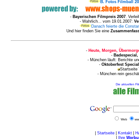
B.
Fotos Filmball 20
-
Bayerischen Filmpreis 2007
. Verle
- Wahrlich... vom 19.01.2007:
Ve
Danach feierte die Constan
Und hier finden Sie eine
Zusammenfassu
-
Heute, Morgen, Übermorge
-
Badespecial,
- München läuft: Berichte u
-
Oktoberfest Special
Startseite
- München rein geschä
Die aktuellen Fi
Web
ww
|
Startseite
|
Kontakt
|
H
|
Ihre
Werbu