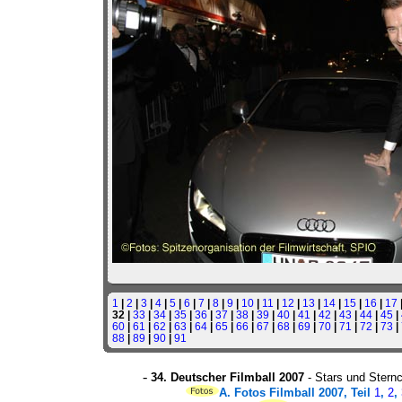
1
|
2
|
3
|
4
|
5
|
6
|
7
|
8
|
9
|
10
|
11
|
12
|
13
|
14
|
15
|
16
|
17
32 |
33
|
34
|
35
|
36
|
37
|
38
|
39
|
40
|
41
|
42
|
43
|
44
|
45
|
60
|
61
|
62
|
63
|
64
|
65
|
66
|
67
|
68
|
69
|
70
|
71
|
72
|
73
|
88
|
89
|
90
|
91
-
34. Deutscher Filmball 2007
- Stars und Stern
A.
Fotos Filmball 2007, Teil
1
,
2
,