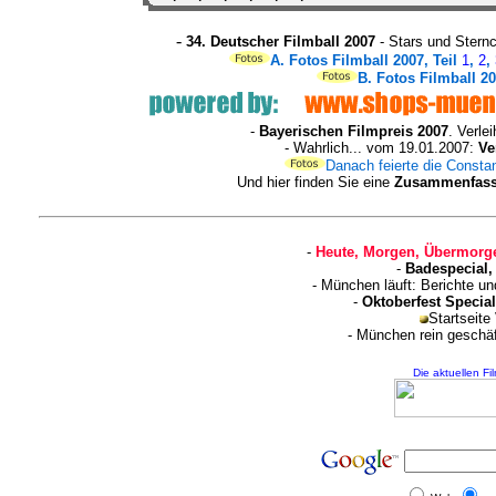
-
34. Deutscher Filmball 2007
- Stars und Stern
A.
Fotos Filmball 2007, Teil
1
,
2
,
B.
Fotos Filmball 20
-
Bayerischen Filmpreis 2007
. Verle
- Wahrlich... vom 19.01.2007:
Ve
Danach feierte die Constan
Und hier finden Sie eine
Zusammenfassu
-
Heute, Morgen, Übermorge
-
Badespecial,
- München läuft: Berichte u
-
Oktoberfest Special
Startseite
- München rein geschä
Die aktuellen Fi