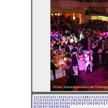
1
|
2
|
3
|
4
|
5
|
6
|
7
|
8
|
9
|
10
|
11
|
12
| 13 |
14
|
15
|
16
|
31
|
32
|
33
|
34
|
35
|
36
|
37
|
38
|
39
|
40
|
41
|
42
|
43
|
4
58
|
59
|
60
|
61
|
62
|
63
|
64
|
65
|
66
|
67
|
68
|
69
|
70
|
7
85
|
86
|
87
|
88
|
89
|
90
|
91