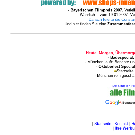
-
Bayerischen Filmpreis 2007
. Verle
- Wahrlich... vom 19.01.2007:
Ve
Danach feierte die Constan
Und hier finden Sie eine
Zusammenfassu
-
Heute, Morgen, Übermorge
-
Badespecial,
- München läuft: Berichte u
-
Oktoberfest Special
Startseite
- München rein geschä
Die aktuellen Fi
Benutzer
|
Startseite
|
Kontakt
|
H
|
Ihre
Werbu