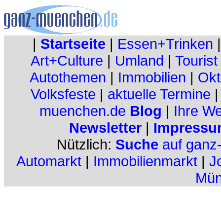
|
Startseite
|
Essen+Trinken
Art+Culture
|
Umland
|
Tourist
Autothemen
|
Immobilien
|
Okt
Volksfeste
|
aktuelle Termine
muenchen.de
Blog
|
Ihre W
Newsletter
|
Impressu
Nützlich:
Suche
auf ganz
Automarkt
|
Immobilienmarkt
|
J
Mün