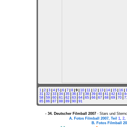
1
|
2
|
3
|
4
|
5
|
6
|
7
|
8
| 9 |
10
|
11
|
12
|
13
|
14
|
15
|
16
|
31
|
32
|
33
|
34
|
35
|
36
|
37
|
38
|
39
|
40
|
41
|
42
|
43
|
4
58
|
59
|
60
|
61
|
62
|
63
|
64
|
65
|
66
|
67
|
68
|
69
|
70
|
7
85
|
86
|
87
|
88
|
89
|
90
|
91
-
34. Deutscher Filmball 2007
- Stars und Stern
A.
Fotos Filmball 2007, Teil
1
,
2
,
B.
Fotos Filmball 20