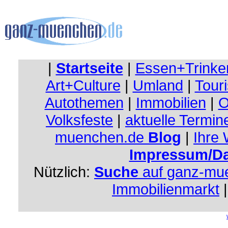
|
Startseite
|
Essen+Trinke
Art+Culture
|
Umland
|
Touri
Autothemen
|
Immobilien
|
O
Volksfeste
|
aktuelle Termin
muenchen.de
Blog
|
Ihre
Impressum/Da
Nützlich:
Suche
auf ganz-mu
Immobilienmarkt