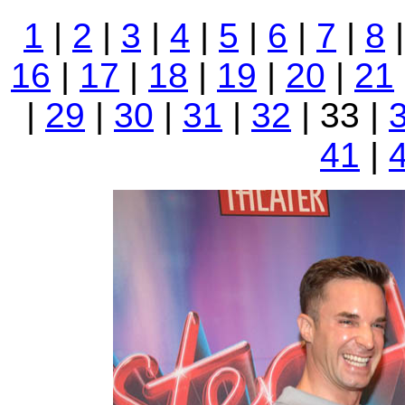
1
|
2
|
3
|
4
|
5
|
6
|
7
|
8
16
|
17
|
18
|
19
|
20
|
21
|
29
|
30
|
31
|
32
| 33 |
41
|