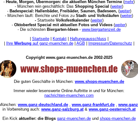
-
Heute, Morgen, Übermorgen: die aktuellen München Termine
(
mehr
)
- München rein geschäftlich: Das
Shopping Special
(
weiter
)
-
Badespecial: Hallenbäder, Freibäder, Saunen, Badeseen,
(
weiter
)
- München läuft: Berichte und Fotos zu
Stadt- und Volksläufen
(
weiter
)
-
Startseite
Volksfestkalender
(
weiter
)
-
Oktoberfest Special mit aktuellen Fotos und Videos
(
weiter
)
- Die schönsten
Biergarten-Ideen
-
www.biergartenzeit.de
|
Startseite
|
Kontakt
|
Haftungsausschluss
|
|
Ihre
Werbung
auf ganz-muenchen.de
|
AGB
|
Impressum/Datenschutz
|
Copyright www.ganz-muenchen.de 2002-2025
Die guten Geschäfte in München:
www.shops-muenchen.de
Immer wieder lesenswerte Online Auftritte in und für München:
nachrichten-muenchen.com
 München:
www.ganz-deutschland.de
,
www.ganz-frankfurt.de
,
www.ganz-
in Vorbereitung auch:
www.ganz-salzburg.at
&
www.ganz-oesterreich.at
Ein Kick
aktueller: die Blogs
ganz-muenchen.de
und
shops-muenchen.de