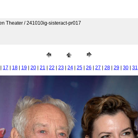
n Theater / 241010ig-sisteract-pr017
|
17
|
18
|
19
|
20
|
21
|
22
|
23
|
24
|
25
|
26
|
27
|
28
|
29
|
30
|
31