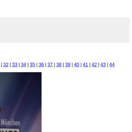
|
32
|
33
|
34
|
35
|
36
|
37
|
38
|
39
|
40
|
41
|
42
|
43
|
44