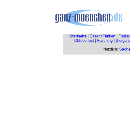
|
Startseite
|
Essen+Trinken
|
Freize
Oktoberfest
|
Fasching
|
Biergärt
Nützlich:
Such