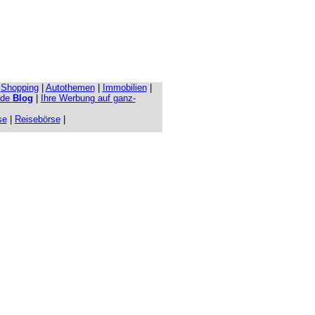
|
Shopping
|
Autothemen
|
Immobilien
|
.de
Blog
|
Ihre Werbung auf ganz-
se
|
Reisebörse
|