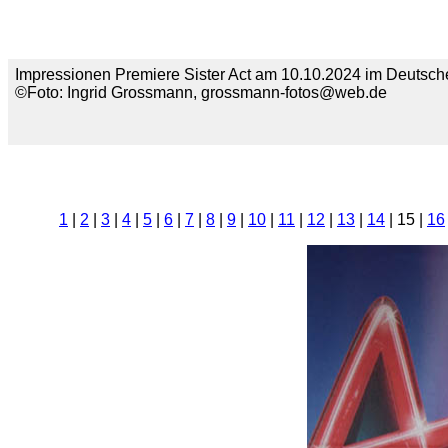
Impressionen Premiere Sister Act am 10.10.2024 im Deutsche
©Foto: Ingrid Grossmann, grossmann-fotos@web.de
1
|
2
|
3
|
4
|
5
|
6
|
7
|
8
|
9
|
10
|
11
|
12
|
13
|
14
| 15 |
16