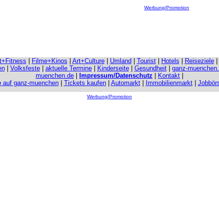
Werbung/Promotion
it+Fitness
|
Filme+Kinos
|
Art+Culture
|
Umland
|
Tourist
|
Hotels
|
Reiseziele
en
|
Volksfeste
|
aktuelle Termine
|
Kinderseite
|
Gesundheit
|
ganz-muenchen
muenchen.de
|
Impressum/Datenschutz
|
Kontakt
|
e
auf ganz-muenchen
|
Tickets kaufen
|
Automarkt
|
Immobilienmarkt
|
Jobbör
Werbung/Promotion