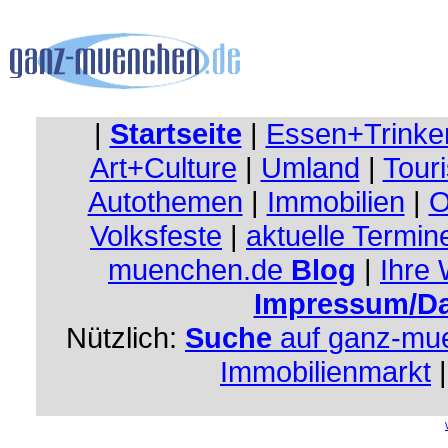
|
Startseite
|
Essen+Trinke
Art+Culture
|
Umland
|
Touri
Autothemen
|
Immobilien
|
O
Volksfeste
|
aktuelle Termin
muenchen.de
Blog
|
Ihre
Impressum/Da
Nützlich:
Suche
auf ganz-mu
Immobilienmarkt