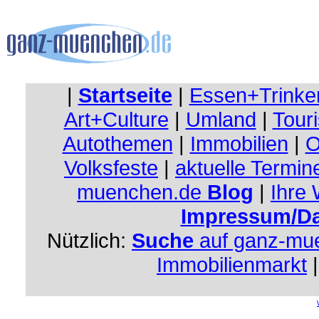
|
Startseite
|
Essen+Trinke
Art+Culture
|
Umland
|
Touri
Autothemen
|
Immobilien
|
O
Volksfeste
|
aktuelle Termin
muenchen.de
Blog
|
Ihre
Impressum/Da
Nützlich:
Suche
auf ganz-mu
Immobilienmarkt