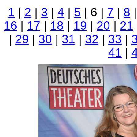
1
|
2
|
3
|
4
|
5
| 6 |
7
|
8
16
|
17
|
18
|
19
|
20
|
21
|
29
|
30
|
31
|
32
|
33
|
41
|