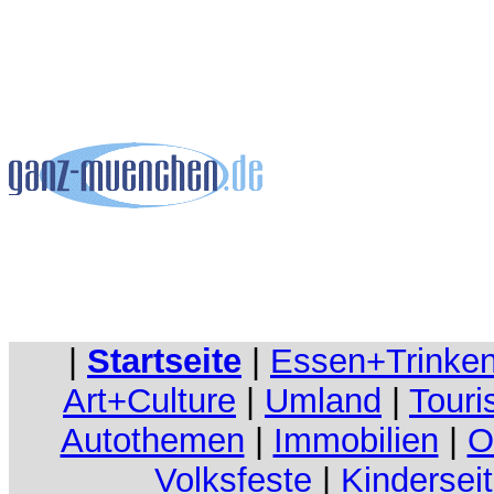
|
Startseite
|
Essen+Trinke
Art+Culture
|
Umland
|
Touri
Autothemen
|
Immobilien
|
O
Volksfeste
|
Kindersei