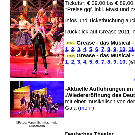
Tickets*: € 29,00 bis € 89,00
*Preise ggf. inkl. Mwst und 
Infos und Ticketbuchung auc
Rückblick auf Grease 2011 
Grease - das Musical -
1
,
2
,
3
,
4
,
5
,
6
,
7
,
8
,
9
,
10
,
11
Grease - das Musical -
1
,
2
,
3
,
4
,
5
,
6
,
7
,
8
,
9
,
10
,
(©
-
-Aktuelle Aufführungen im
Wiedereröffnung des Deu
mit einer musikalisch von d
Gala (
mehr
)
©Fotos: Martin Schmitz, Ingrid
Grossmann
Deutsches Theater