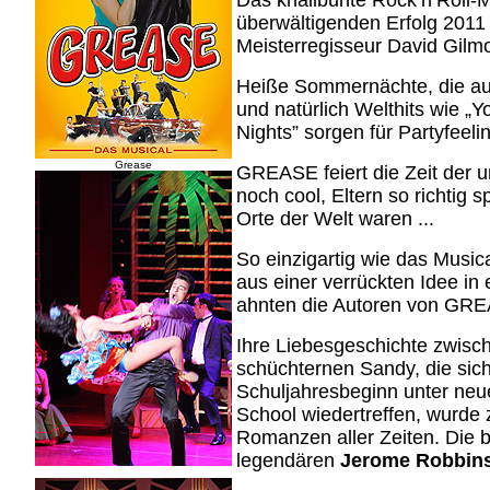
Das knallbunte Rock’n’Rol
überwältigenden Erfolg 2011 
Meisterregisseur David Gilm
Heiße Sommernächte, die au
und natürlich Welthits wie „Y
Nights” sorgen für Partyfeelin
Grease
GREASE feiert die Zeit der un
noch cool, Eltern so richtig 
Orte der Welt waren ...
So einzigartig wie das Music
aus einer verrückten Idee in
ahnten die Autoren von GREA
Ihre Liebesgeschichte zwis
schüchternen Sandy, die sich
Schuljahresbeginn unter neu
School wiedertreffen, wurde 
Romanzen aller Zeiten. Die
legendären
Jerome Robbin