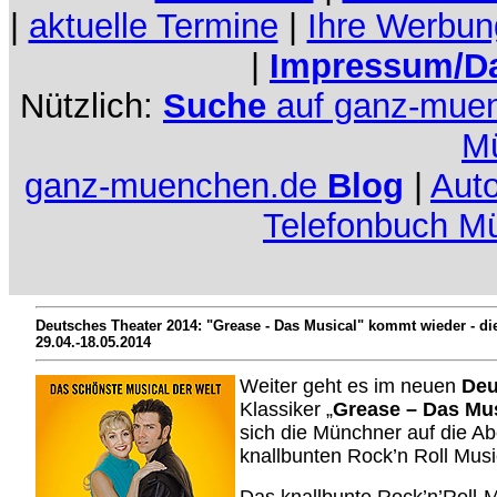
|
aktuelle Termine
|
Ihre Werbun
|
Impressum/Da
Nützlich:
Suche
auf ganz-mue
M
ganz-muenchen.de
Blog
|
Aut
Telefonbuch M
Deutsches Theater 2014: "Grease - Das Musical" kommt wieder -
di
29.04.-18.05.2014
Weiter geht es im neuen
Deu
Klassiker „
Grease – Das Mus
sich die Münchner auf die A
knallbunten Rock’n Roll Musi