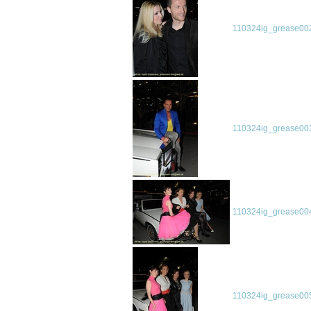
110324ig_grease002
110324ig_grease003
110324ig_grease004
110324ig_grease005