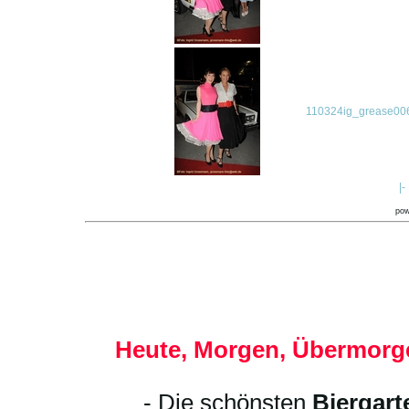
110324ig_grease006
|-
po
Heute, Morgen, Übermorge
- Die schönsten
Biergart