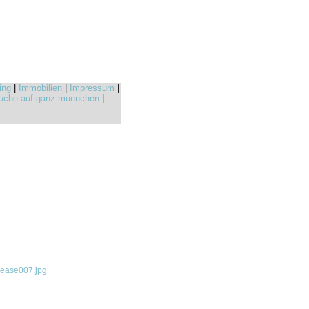
ing
|
Immobilien
|
Impressum
|
uche auf ganz-muenchen
|
ease007.jpg