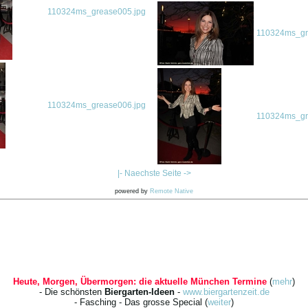
110324ms_grease005.jpg
110324ms_gr
110324ms_grease006.jpg
110324ms_gr
|- Naechste Seite ->
powered by
Remote Native
Heute, Morgen, Übermorgen: die aktuelle München Termine
(
mehr
)
- Die schönsten
Biergarten-Ideen
-
www.biergartenzeit.de
- Fasching - Das grosse Special (
weiter
)