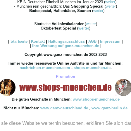
- KEIN Deutscher Filmball München im Januar 2023 (
weiter
)
- München rein geschäftlich: Das
Shopping Special
(
weiter
)
-
Badespecial, Hallenbäder, Saunen
(
weiter
)
Startseite
Volksfestkalender
(
weiter
)
Oktoberfest Special
(
weiter
)
|
Startseite
|
Kontakt
|
Haftungsausschluss
|
AGB
|
Impressum
|
|
Ihre
Werbung
auf ganz-muenchen.de
|
Copyright www.ganz-muenchen.de 2002-2023
Immer wieder lesenswerte Online Auftritte in und für München:
nachrichten-muenchen.com
-
shops-muenchen.de
-
Promotion
Die guten Geschäfte in München:
www.shops-muenchen.de
Nicht nur München:
www.ganz-deutschland.de
,
www.ganz-berlin.de
ie diese Website weiterhin besuchen, erklären Sie sich d