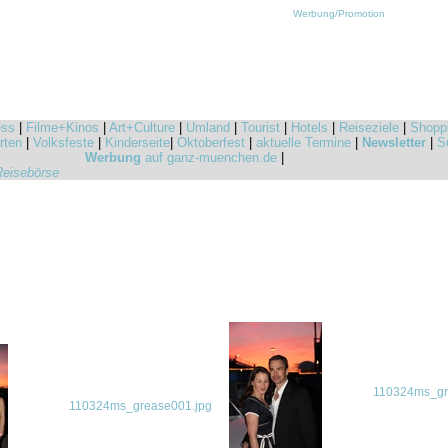
Werbung/Promotion
ess
|
Filme+Kinos
|
Art+Culture
|
Umland
|
Tourist
|
Hotels
|
Reiseziele
|
Shopp
rten
|
Volksfeste
|
Kinderseite
|
Oktoberfest
|
aktuelle Termine
|
Newsletter
|
S
Werbung
auf ganz-muenchen.de
|
Reisebörse
110324ms_gr
110324ms_grease001.jpg