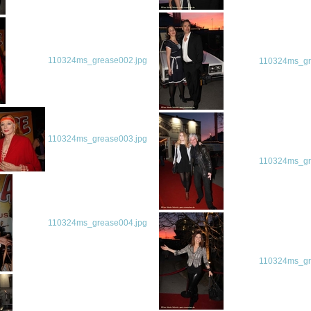
110324ms_grease002.jpg
110324ms_gr
110324ms_grease003.jpg
110324ms_gr
110324ms_grease004.jpg
110324ms_gr