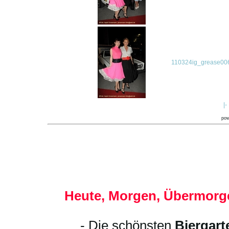
110324ig_grease006
|-
po
Heute, Morgen, Übermorge
- Die schönsten
Biergart