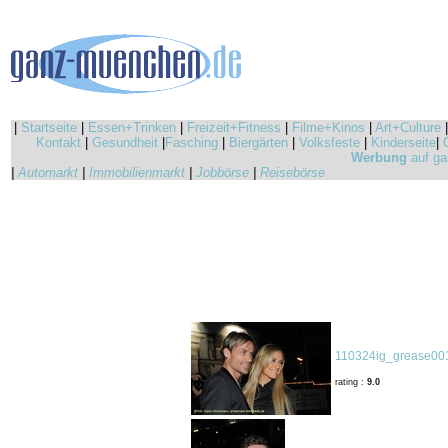
|
Startseite
|
Essen+Trinken
|
Freizeit+Fitness
|
Filme+Kinos
|
Art+Culture
Kontakt
|
Gesundheit
|
Fasching
|
Biergärten
|
Volksfeste
|
Kinderseite
|
Werbung
auf ga
|
Automarkt
|
Immobilienmarkt
|
Jobbörse
|
Reisebörse
110324ig_grease001
rating :
9.0