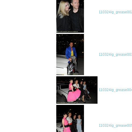
110324ig_grease002
110324ig_grease003
110324ig_grease004
110324ig_grease005