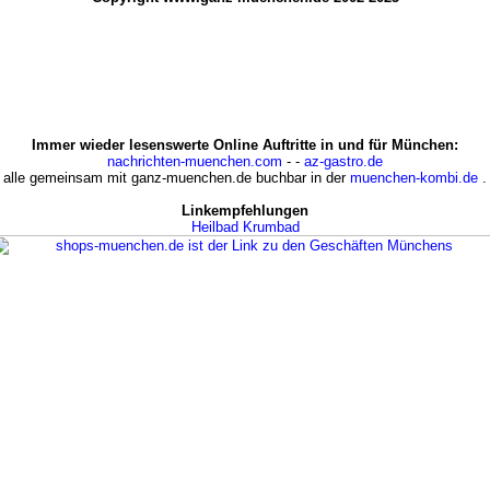
Immer wieder lesenswerte Online Auftritte in und für München:
nachrichten-muenchen.com
- -
az-gastro.de
alle gemeinsam mit ganz-muenchen.de buchbar in der
muenchen-kombi.de
.
Linkempfehlungen
Heilbad Krumbad
Die Geschäfts-Welt Münchens:
www.shops-muenchen.de
Finden, was im Netz gesucht wird:
www.infofokus.de