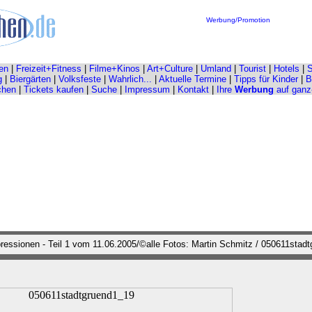
Werbung/Promotion
en
|
Freizeit+Fitness
|
Filme+Kinos
|
Art+Culture
|
Umland
|
Tourist
|
Hotels
|
S
g
|
Biergärten
|
Volksfeste
|
Wahrlich...
|
Aktuelle Termine
|
Tipps für Kinder
|
B
chen
|
Tickets kaufen
|
Suche
|
Impressum
|
Kontakt
|
Ihre
Werbung
auf ganz
essionen - Teil 1 vom 11.06.2005/©alle Fotos: Martin Schmitz / 050611stad