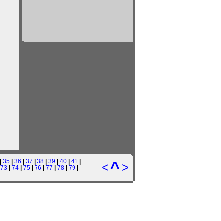
|
35
|
36
|
37
|
38
|
39
|
40
|
41
|
^
<
>
|
73
|
74
|
75
|
76
|
77
|
78
|
79
|