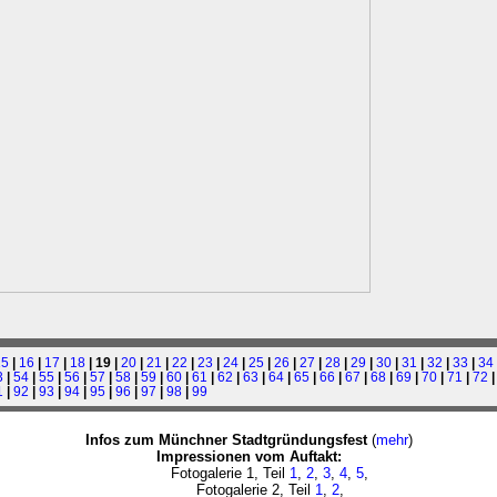
15
|
16
|
17
|
18
| 19 |
20
|
21
|
22
|
23
|
24
|
25
|
26
|
27
|
28
|
29
|
30
|
31
|
32
|
33
|
34
3
|
54
|
55
|
56
|
57
|
58
|
59
|
60
|
61
|
62
|
63
|
64
|
65
|
66
|
67
|
68
|
69
|
70
|
71
|
72
1
|
92
|
93
|
94
|
95
|
96
|
97
|
98
|
99
Infos zum Münchner Stadtgründungsfest
(
mehr
)
Impressionen vom Auftakt:
Fotogalerie 1, Teil
1
,
2
,
3
,
4
,
5
,
Fotogalerie 2, Teil
1
,
2
,