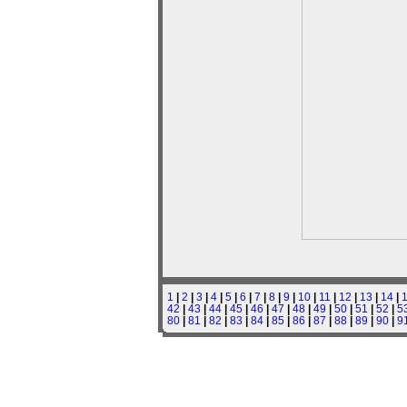
1
|
2
|
3
|
4
|
5
|
6
|
7
|
8
|
9
|
10
|
11
|
12
|
13
|
14
|
42
|
43
|
44
|
45
|
46
|
47
|
48
|
49
|
50
|
51
|
52
|
5
80
|
81
|
82
|
83
|
84
|
85
|
86
|
87
|
88
|
89
|
90
|
9