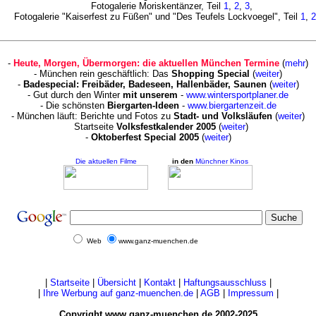
Fotogalerie Moriskentänzer, Teil
1
,
2
,
3
,
Fotogalerie "Kaiserfest zu Füßen" und "Des Teufels Lockvoegel", Teil
1
,
2
-
Heute, Morgen, Übermorgen: die aktuellen München Termine
(
mehr
)
- München rein geschäftlich: Das
Shopping Special
(
weiter
)
-
Badespecial: Freibäder, Badeseen, Hallenbäder, Saunen
(
weiter
)
- Gut durch den Winter
mit unserem
-
www.wintersportplaner.de
- Die schönsten
Biergarten-Ideen
-
www.biergartenzeit.de
- München läuft: Berichte und Fotos zu
Stadt- und Volksläufen
(
weiter
)
Startseite
Volksfestkalender 2005
(
weiter
)
-
Oktoberfest Special 2005
(
weiter
)
Die aktuellen Filme
in den
Münchner Kinos
Web
www.ganz-muenchen.de
|
Startseite
|
Übersicht
|
Kontakt
|
Haftungsausschluss
|
|
Ihre Werbung auf ganz-muenchen.de
|
AGB
|
Impressum
|
Copyright www.ganz-muenchen.de 2002-2025