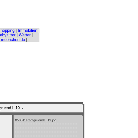
hopping
|
Immobilien
|
abysitter
|
Wetter
|
-muenchen.de
|
tgruend1_19
-
050611stadtgruend1_19.jpg