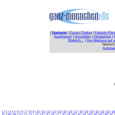
|
Startseite
|
Essen+Trinken
|
Freizeit+Fitn
Autothemen
|
Immobilien
|
Oktoberfest
|
Wahrlich...
|
Ihre Werbung auf 
Nützlich
Automar
1
|
2
|
3
|
4
|
5
|
6
|
7
|
8
|
9
|
10
|
11
|
12
|
13
|
14
|
15
|
16
|
17
|
18
|
19
|
20
|
21
|
22
|
23
|
24
67
|
68
|
69
|
70
|
71
|
72
|
73
|
74
|
75
|
76
|
77
|
78
|
79
|
80
|
81
|
82
|
83
|
84
|
85
|
86
|
87