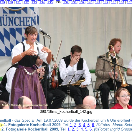
129
|
130
|
131
|
132
|
133
|
134
|
135
| 136 |
137
|
138
|
139
|
140
|
141
|
142
|
143
|
144
|
14
090719ms_kocherlball_142.jpg
herlball - das Special. Am 19.07.2009 wurde der Kocherball um 6 Uhr eröffnet 
1. Fotogalerie Kocherlball 2009,
Teil
1
,
2
,
3
,
4
,
5
,
6
,
(©Fotos: Martin Sch
2. Fotogalerie Kocherlball 2009,
Teil
1
,
2
,
3
,
4
,
5
,
6
,
(©Fotos: Ingrid Gros