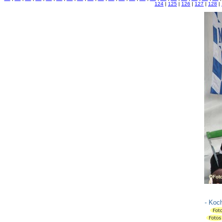
124
|
125
|
126
|
127
|
128
|
- Koc