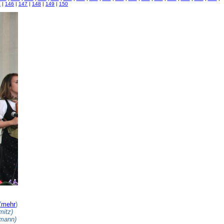
5
|
146
|
147
|
148
|
149
|
150
(
mehr
)
mitz)
smann)