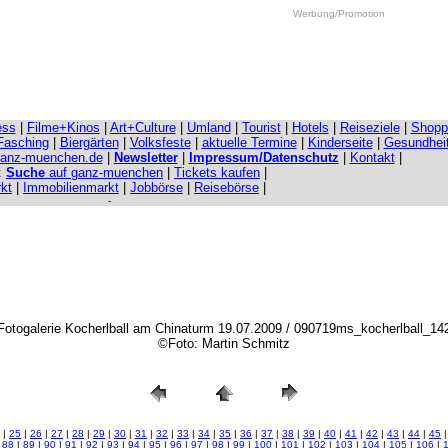
Werbung/Promotion
ess
|
Filme+Kinos
|
Art+Culture
|
Umland
|
Tourist
|
Hotels
|
Reiseziele
|
Shopp
Fasching
|
Biergärten
|
Volksfeste
|
aktuelle Termine
|
Kinderseite
|
Gesundhei
ganz-muenchen.de
|
Newsletter
|
Impressum/Datenschutz
|
Kontakt
|
:
Suche
auf ganz-muenchen
|
Tickets kaufen
|
kt
|
Immobilienmarkt
|
Jobbörse
|
Reisebörse
|
-
Fotogalerie Kocherlball am Chinaturm 19.07.2009 / 090719ms_kocherlball_14
©Foto: Martin Schmitz
|
25
|
26
|
27
|
28
|
29
|
30
|
31
|
32
|
33
|
34
|
35
|
36
|
37
|
38
|
39
|
40
|
41
|
42
|
43
|
44
|
45
|
88
|
89
|
90
|
91
|
92
|
93
|
94
|
95
|
96
|
97
|
98
|
99
|
100
|
101
|
102
|
103
|
104
|
105
|
106
|