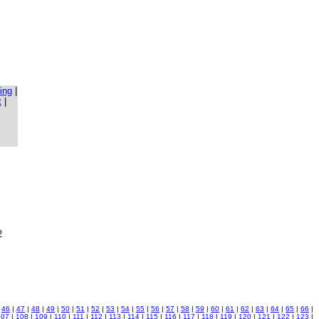
ing
|
t
|
2
|
46
|
47
|
48
|
49
|
50
|
51
|
52
|
53
|
54
|
55
|
56
|
57
|
58
|
59
|
60
|
61
|
62
|
63
|
64
|
65
|
66
|
107
|
108
|
109
|
110
|
111
|
112
|
113
|
114
|
115
|
116
|
117
|
118
|
119
|
120
|
121
|
122
|
123
|