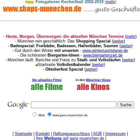
Fotogalerien Kocherlball 2002-2019
(
mehr
)
-
Heute, Morgen, Übermorgen: die aktuellen München Termine
(
mehr
)
- München rein geschäftlich: Das
Shopping Special
(
weiter
)
-
Badespecial: Freibäder, Badeseen, Hallenbäder, Saunen
(
weiter
)
- Gut durch den Winter
mit unserem
-
www.wintersportplaner.de
- Die schönsten
Biergarten-Ideen
-
www.biergartenzeit.de
- München läuft: Berichte und Fotos zu
Stadt- und Volksläufen
(
weiter
)
Startseite
Volksfestkalender
(
weiter
)
-
Oktoberfest Special
(
weiter
)
Die aktuellen Filme
in den
Münchner Kinos
Web
www.ganz-muenchen.de
|
Startseite
|
Kontakt
|
Haftungsausschluss
|
AGB
|
Impressum
|
|
Ihre
Werbung
auf ganz-muenchen.de
|