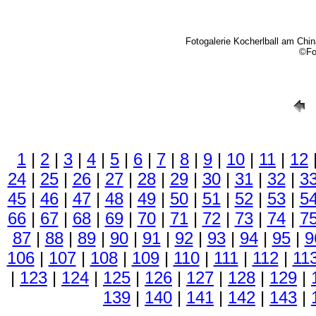
Fotogalerie Kocherlball am Chi
©Fo
1
|
2
|
3
|
4
|
5
|
6
|
7
|
8
|
9
|
10
|
11
|
12
24
|
25
|
26
|
27
|
28
|
29
|
30
|
31
|
32
|
3
45
|
46
|
47
|
48
|
49
|
50
|
51
|
52
|
53
|
5
66
|
67
|
68
|
69
|
70
|
71
|
72
|
73
|
74
|
7
87
|
88
|
89
|
90
|
91
|
92
|
93
|
94
|
95
|
9
106
|
107
|
108
|
109
|
110
|
111
|
112
|
11
|
123
|
124
|
125
|
126
|
127
|
128
|
129
|
139
|
140
|
141
|
142
|
143
|