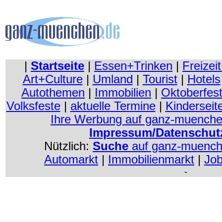
|
Startseite
|
Essen+Trinken
|
Freizei
Art+Culture
|
Umland
|
Tourist
|
Hotels
Autothemen
|
Immobilien
|
Oktoberfes
Volksfeste
|
aktuelle Termine
|
Kinderseit
Ihre Werbung auf ganz-muenche
Impressum/Datenschut
Nützlich:
Suche
auf ganz-muenc
Automarkt
|
Immobilienmarkt
|
Jo
-