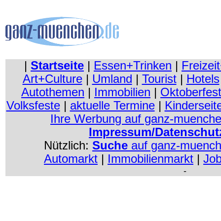
|
Startseite
|
Essen+Trinken
|
Freizei
Art+Culture
|
Umland
|
Tourist
|
Hotels
Autothemen
|
Immobilien
|
Oktoberfes
Volksfeste
|
aktuelle Termine
|
Kinderseit
Ihre Werbung auf ganz-muenche
Impressum/Datenschut
Nützlich:
Suche
auf ganz-muenc
Automarkt
|
Immobilienmarkt
|
Jo
-