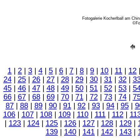
Fotogalerie Kocherlball am Chi
©Fo
1
|
2
|
3
|
4
|
5
|
6
|
7
|
8
|
9
|
10
|
11
|
12
24
|
25
|
26
|
27
|
28
|
29
|
30
|
31
|
32
|
3
45
|
46
|
47
|
48
|
49
|
50
|
51
|
52
|
53
|
5
66
|
67
|
68
|
69
|
70
|
71
|
72
|
73
|
74
|
7
87
|
88
|
89
|
90
|
91
|
92
|
93
|
94
|
95
|
9
106
|
107
|
108
|
109
|
110
|
111
|
112
|
11
|
123
|
124
|
125
|
126
|
127
|
128
|
129
|
139
|
140
|
141
|
142
|
143
|