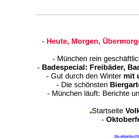
-
Heute, Morgen, Übermorge
- München rein geschäftli
-
Badespecial: Freibäder, B
- Gut durch den Winter
mit
- Die schönsten
Biergar
- München läuft: Berichte u
Startseite
Vol
-
Oktoberf
Die aktuellen F