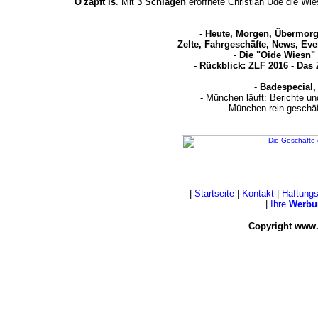
O'zapft is
. Mit
3 Schlägen
eröffnete Christian Ude die Wi
-
Heute, Morgen, Übermorg
-
Zelte, Fahrgeschäfte, News, Eve
-
Die "Oide Wiesn" 
-
Rückblick: ZLF 2016 - Das 
-
Badespecial,
- München läuft: Berichte u
- München rein geschä
|
Startseite
|
Kontakt
|
Haftung
|
Ihre
Werbu
Copyright www.