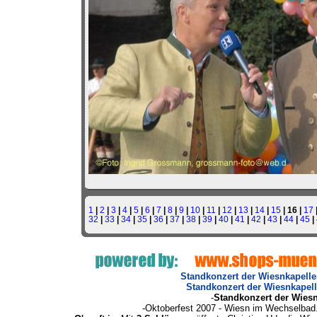
1
|
2
|
3
|
4
|
5
|
6
|
7
|
8
|
9
|
10
|
11
|
12
|
13
|
14
|
15
| 16 |
17
32
|
33
|
34
|
35
|
36
|
37
|
38
|
39
|
40
|
41
|
42
|
43
|
44
|
45
|
Standkonzert der Wiesnkapellen
Standkonzert der Wiesnkapelle
-
Standkonzert der Wiesn
-Oktoberfest 2007 - Wiesn im Wechselbad