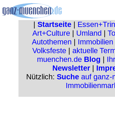
|
Startseite
|
Essen+Tri
Art+Culture
|
Umland
|
To
Autothemen
|
Immobilien
Volksfeste
|
aktuelle Ter
muenchen.de
Blog
|
Ih
Newsletter
|
Impr
Nützlich:
Suche
auf ganz-
Immobilienmar