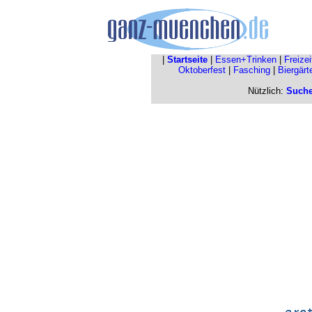
|
Startseite
|
Essen+Trinken
|
Freize
Oktoberfest
|
Fasching
|
Biergärt
Nützlich:
Such