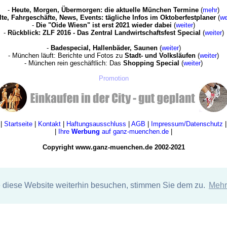
-
Heute, Morgen, Übermorgen: die aktuelle München Termine
(
mehr
)
lte, Fahrgeschäfte, News, Events: tägliche Infos im Oktoberfestplaner
(
we
-
Die "Oide Wiesn" ist erst 2021 wieder dabei
(
weiter
)
-
Rückblick: ZLF 2016 - Das Zentral Landwirtschaftsfest Special
(
weiter
)
-
Badespecial, Hallenbäder, Saunen
(
weiter
)
- München läuft: Berichte und Fotos zu
Stadt- und Volksläufen
(
weiter
)
- München rein geschäftlich: Das
Shopping Special
(
weiter
)
Promotion
|
Startseite
|
Kontakt
|
Haftungsausschluss
|
AGB
|
Impressum/Datenschutz
|
|
Ihre
Werbung
auf ganz-muenchen.de
|
Copyright www.ganz-muenchen.de 2002-2021
e diese Website weiterhin besuchen, stimmen Sie dem zu.
Mehr
Immer wieder lesenswerte Online Auftritte in und für München:
nachrichten-muenchen.com
-