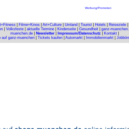
Werbung/Promotion
it+Fitness
|
Filme+Kinos
|
Art+Culture
|
Umland
|
Tourist
|
Hotels
|
Reiseziele
en
|
Volksfeste
|
aktuelle Termine
|
Kinderseite
|
Gesundheit
|
ganz-muenchen
muenchen.de
|
Newsletter
|
Impressum/Datenschutz
|
Kontakt
|
e
auf ganz-muenchen
|
Tickets kaufen
|
Automarkt
|
Immobilienmarkt
|
Jobbör