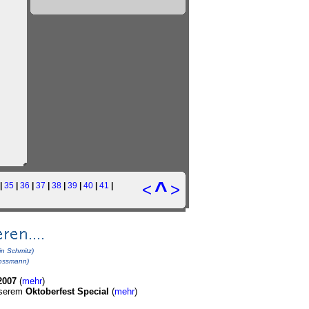
^
<
>
|
35
|
36
|
37
|
38
|
39
|
40
|
41
|
in Schmitz)
rossmann)
2007
(
mehr
)
nserem
Oktoberfest Special
(
mehr
)