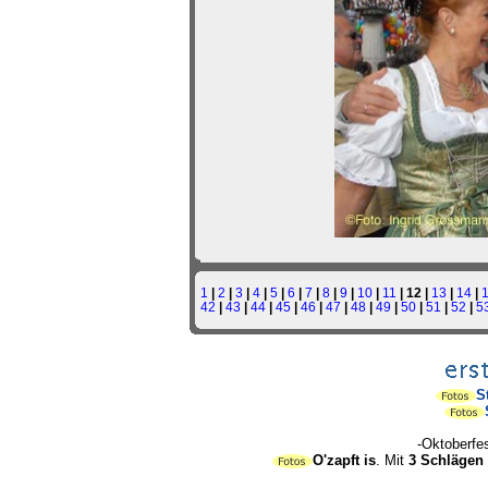
1
|
2
|
3
|
4
|
5
|
6
|
7
|
8
|
9
|
10
|
11
| 12 |
13
|
14
|
42
|
43
|
44
|
45
|
46
|
47
|
48
|
49
|
50
|
51
|
52
|
5
S
-Oktoberfe
O'zapft is
. Mit
3 Schlägen