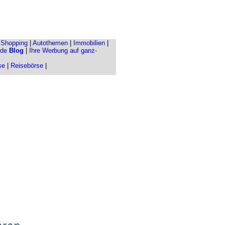
|
Shopping
|
Autothemen
|
Immobilien
|
.de
Blog
|
Ihre Werbung auf ganz-
se
|
Reisebörse
|