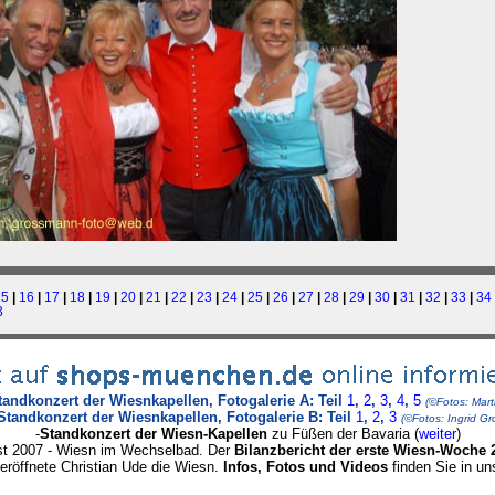
15
|
16
|
17
|
18
|
19
|
20
|
21
|
22
|
23
|
24
|
25
|
26
|
27
|
28
|
29
|
30
|
31
|
32
|
33
|
34
3
tandkonzert der Wiesnkapellen, Fotogalerie A: Teil
1
,
2
,
3
,
4
,
5
(©Fotos: Mart
Standkonzert der Wiesnkapellen, Fotogalerie B: Teil
1
,
2
,
3
(©Fotos: Ingrid G
-
Standkonzert der Wiesn-Kapellen
zu Füßen der Bavaria (
weiter
)
st 2007 - Wiesn im Wechselbad. Der
Bilanzbericht der erste Wiesn-Woche 
eröffnete Christian Ude die Wiesn.
Infos, Fotos und Videos
finden Sie in u