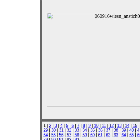
1 |
2
|
3
|
4
|
5
|
6
|
7
|
8
|
9
|
10
|
11
|
12
|
13
|
14
|
15
29
|
30
|
31
|
32
|
33
|
34
|
35
|
36
|
37
|
38
|
39
|
40
|
4
54
|
55
|
56
|
57
|
58
|
59
|
60
|
61
|
62
|
63
|
64
|
65
|
6
79
|
80
|
81
|
82
|
83