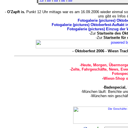
-
O'Zapft is.
Punkt 12 Uhr mittags war es am 16.09.2006 wieder einmal so
uns gibt es Infos 
Fotogalerie (pictures) Oktob
Fotogalerie (pictures) Oktoberfest-Auftakt i
Fotogalerie (pictures) Einzug der Wi
-Zur
Startseite des Ok
-Zur
Startseite für
-
Oktoberfest 2006 - Wiesn Trac
-
Heute, Morgen, Übermorge
-
Zelte, Fahrgeschäfte, News, Even
Fotospec
-
Wiesn-Shop o
-
Badespecial,
-München läuft: Berichte u
-München rein geschäf