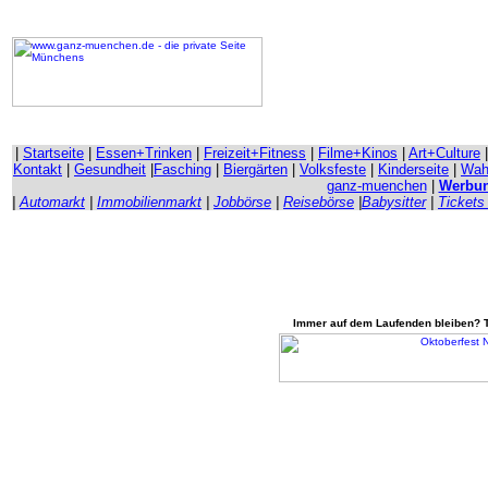
|
Startseite
|
Essen+Trinken
|
Freizeit+Fitness
|
Filme+Kinos
|
Art+Culture
Kontakt
|
Gesundheit
|
Fasching
|
Biergärten
|
Volksfeste
|
Kinderseite
|
Wahr
ganz-muenchen
|
Werbu
|
Automarkt
|
Immobilienmarkt
|
Jobbörse
|
Reisebörse
|
Babysitter
|
Tickets
Immer auf dem Laufenden bleiben? Tr