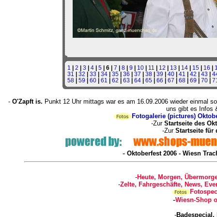
1
|
2
|
3
|
4
|
5
| 6 |
7
|
8
|
9
|
10
|
11
|
12
|
13
|
14
|
15
|
16
|
31
|
32
|
33
|
34
|
35
|
36
|
37
|
38
|
39
|
40
|
41
|
42
|
43
|
4
58
|
59
|
60
|
61
|
62
|
63
|
64
|
65
|
66
|
67
|
68
|
69
|
70
|
7
-
O'Zapft is.
Punkt 12 Uhr mittags war es am 16.09.2006 wieder einmal so
uns gibt es Infos 
Fotogalerie (pictures) Oktob
-Zur
Startseite des Ok
-Zur
Startseite für
-
Oktoberfest 2006 - Wiesn Trac
-
Heute, Morgen, Übermorge
-
Zelte, Fahrgeschäfte, News, Even
Fotospec
-
Wiesn-Shop o
-
Badespecial,