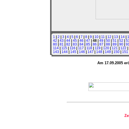
1
|
2
|
3
|
4
|
5
|
6
|
7
|
8
|
9
|
10
|
11
|
12
|
13
|
14
|
42
|
43
|
44
|
45
|
46
|
47
| 48 |
49
|
50
|
51
|
52
|
5
80
|
81
|
82
|
83
|
84
|
85
|
86
|
87
|
88
|
89
|
90
|
9
114
|
115
|
116
|
117
|
118
|
119
|
120
|
121
|
122
|
143
|
144
|
145
|
146
|
147
|
148
|
149
|
150
|
151
Am 17.09.2005 erö
Ze