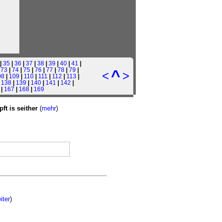
|
35
|
36
|
37
|
38
|
39
|
40
|
41
|
|
73
|
74
|
75
|
76
|
77
|
78
|
79
|
^
<
>
08
|
109
|
110
|
111
|
112
|
113
|
|
138
|
139
|
140
|
141
|
142
|
|
167
|
168
|
169
t is seither
(
mehr
)
iter
)