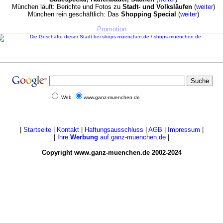
München läuft: Berichte und Fotos zu
Stadt- und Volksläufen
(
weiter
)
München rein geschäftlich: Das
Shopping Special
(
weiter
)
Promotion
Web
www.ganz-muenchen.de
|
Startseite
|
Kontakt
|
Haftungsausschluss
|
AGB
|
Impressum
|
|
Ihre
Werbung
auf ganz-muenchen.de
|
Copyright www.ganz-muenchen.de 2002-2024
Immer wieder lesenswerte Online Auftritte in und für München: