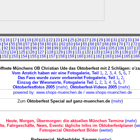
15
|
16
|
17
|
18
|
19
|
20
|
21
|
22
|
23
|
24
|
25
|
26
|
27
|
28
|
29
|
30
|
31
|
32
|
33
|
34
3
|
54
|
55
|
56
|
57
|
58
|
59
|
60
|
61
|
62
|
63
|
64
|
65
|
66
|
67
|
68
|
69
|
70
|
71
|
72
1
|
92
|
93
|
94
|
95
|
96
|
97
|
98
|
99
|
100
|
101
|
102
|
103
|
104
|
105
|
106
|
107
|
1
123
|
124
|
125
|
126
|
127
|
128
|
129
|
130
|
131
|
132
|
133
|
134
|
135
|
136
|
137
|
152
|
153
|
154
|
155
|
156
|
157
|
158
|
159
|
160
|
161
|
162
|
163
|
164
|
165
|
166
ffnete Münchens OB Christian Ude das Oktoberfest mit 2 Schlägen: o'zapf
Vom Anstich haben wir eine Fotogalerie, Teil
1
,
2
,
3
,
4
.
5
,
6
,
7
Das Fass wurde zuvor vorbereitet Fotogalerie, Teil
1
,
2
,
Einzug der Wiesnwirte, Fotogalerie
Teil
1
,
2
,
3
,
4
.
5
,
6
,
7
Oktoberfestfotos 2005
(
mehr
),
Oktoberfest-Videos 2005
(
mehr
)
Zum
Oktoberfest Special auf ganz-muenchen.de
(
mehr
)
Heute, Morgen, Übermorgen: die aktuellen München Termine
(
mehr
)
lte, Fahrgeschäfte, News, Events: tägliche Infos im Oktoberfestplaner
(
we
Fotospecial Oktoberfest Bilder
(
weiter
)
Badespecial, Hallenbäder, Saunen
(
weiter
)