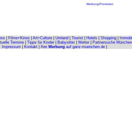
Werbung/Promotion
ess
|
Filme+Kinos
|
Art+Culture
|
Umland
|
Tourist
|
Hotels
|
Shopping
|
Immobi
tuelle Termine
|
Tipps für Kinder
|
Babysitter
|
Wetter
|
Partnersuche München
Impressum
|
Kontakt
|
Ihre
Werbung
auf ganz-muenchen.de
|