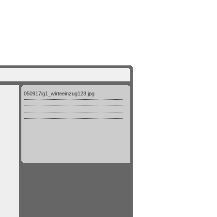
050917ig1_wirteeinzug128.jpg