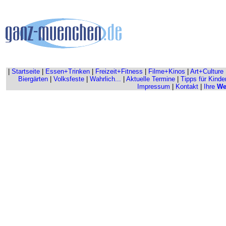
|
Startseite
|
Essen+Trinken
|
Freizeit+Fitness
|
Filme+Kinos
|
Art+Culture
Biergärten
|
Volksfeste
|
Wahrlich...
|
Aktuelle Termine
|
Tipps für Kinde
Impressum
|
Kontakt
|
Ihre
We