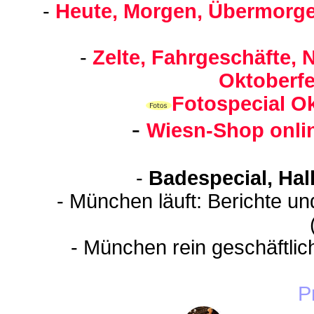
-
Heute, Morgen, Übermorge
-
Zelte, Fahrgeschäfte, 
Oktoberfe
Fotospecial Ok
-
Wiesn-Shop onli
-
Badespecial, Hal
- München läuft: Berichte u
- München rein geschäftli
P