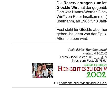
Die
Reservierungen zum le
Glöckle-Wirt
hat der gegenü
Dort war Hanns-Werner Glöckl
Wirt" von Peter Inselkammer 
übernahm, ab 1985 für 3 Jahr
Fest steht für Glöckle aber h
geben, bei dem von der Optik
Alten bleiben wird.
©alle Bilder: Berufsfeuerw
Freitag, 4.10.200
Fotos Gloeckle-Wirt Teil
1
,
2
,
3
, 
Infos zum Festzelt "
Glöc
zur
Startseite aller Wiesnbilder 2002