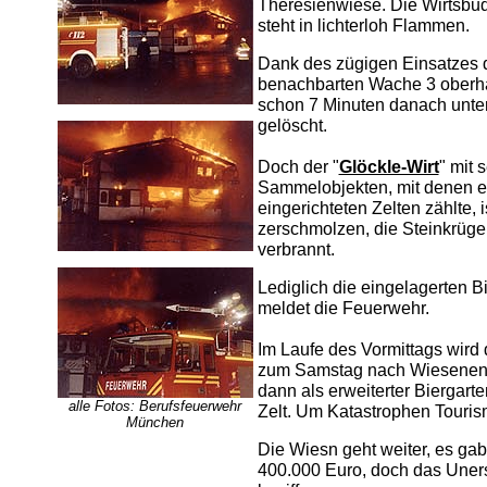
Theresienwiese. Die Wirtsbude
steht in lichterloh Flammen.
Dank des zügigen Einsatzes 
benachbarten Wache 3 oberha
schon 7 Minuten danach unter
gelöscht.
Doch der "
Glöckle-Wirt
" mit 
Sammelobjekten, mit denen e
eingerichteten Zelten zählte, 
zerschmolzen, die Steinkrüge 
verbrannt.
Lediglich die eingelagerten B
meldet die Feuerwehr.
Im Laufe des Vormittags wird 
zum Samstag nach Wiesenende 
dann als erweiterter Biergar
alle Fotos: Berufsfeuerwehr
Zelt. Um Katastrophen Tourism
München
Die Wiesn geht weiter, es gab
400.000 Euro, doch das Unerse