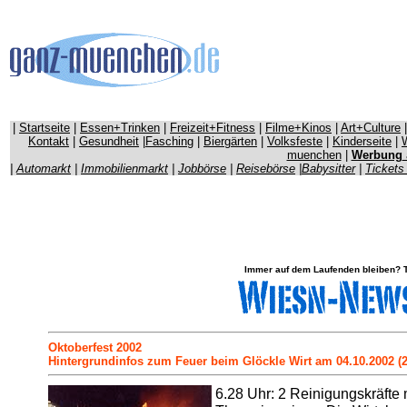
|
Startseite
|
Essen+Trinken
|
Freizeit+Fitness
|
Filme+Kinos
|
Art+Culture
Kontakt
|
Gesundheit
|
Fasching
|
Biergärten
|
Volksfeste
|
Kinderseite
|
W
muenchen
|
Werbung
|
Automarkt
|
Immobilienmarkt
|
Jobbörse
|
Reisebörse
|
Babysitter
|
Tickets
Immer auf dem Laufenden bleiben? Tr
Oktoberfest 2002
Hintergrundinfos zum Feuer beim Glöckle Wirt am 04.10.2002 (2.
6.28 Uhr: 2 Reinigungskräfte 