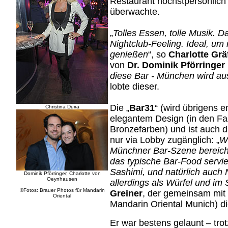
Restaurant höchstpersönlich
überwachte.
„
Tolles Essen, tolle Musik. Da
Nightclub-Feeling. Ideal, um
genießen
“, so
Charlotte Gr
von
Dr. Dominik Pförringer
diese Bar - München wird aus
lobte dieser.
Die „
Bar31
“ (wird übrigens 
Christina Duxa
elegantem Design (in den Fa
Bronzefarben) und ist auch 
nur via Lobby zugänglich: „
Wi
Münchner Bar-Szene bereich
das typische Bar-Food servie
Sashimi, und natürlich auch 
Dominik Pförringer, Charlotte von
Oeynhausen
allerdings als Würfel und im S
©Fotos: Brauer Photos für Mandarin
Greiner
, der gemeinsam mit
Oriental
Mandarin Oriental Munich) d
Er war bestens gelaunt – tro