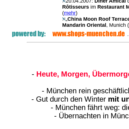
20.04.2007:
Diner Amical
d
Rôtisseurs
im
Restaurant M
(
mehr
)
„
China Moon Roof Terrac
Mandarin Oriental
, Munich
(
-
Heute, Morgen, Übermorge
- München rein geschäftli
- Gut durch den Winter
mit u
- München fährt weg: d
- Übernachten in Münc