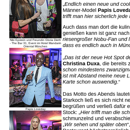
„
Endlich einen neue und coo
Männer-Model
Papis Loved
trifft man hier sicherlich j
Auch dass man dort die kulin
genießen kann ist ganz nac
riesengroßer Nobu-Fan und li
Niki Epstein und Freundin Gloria Dieth
- The Bar 31, Event im Hotel Mandarin
dass es endlich auch in Mün
Oriental München
„
Das ist der neue Hot Spot d
Christina Duxa
, die bereits
schon mindestens zwanzigmal
ist mit Abstand meine neue L
Karte schon auswendig
.“
Das Motto des Abends laute
Starkoch ließ es sich nicht 
begrüßen und verließ dafür e
Papis Loveday
Stock: „
Hier trifft man die s
schmunzelnd und verabschied
„
Wir sehen und später oben
“