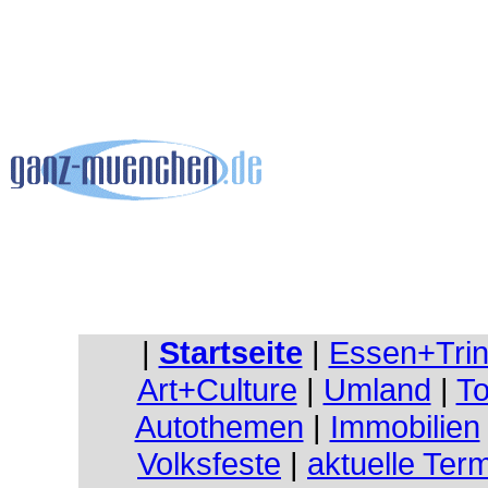
|
Startseite
|
Essen+Tri
Art+Culture
|
Umland
|
To
Autothemen
|
Immobilien
Volksfeste
|
aktuelle Ter