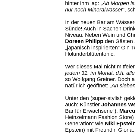
hinter ihm lag: „
Ab Morgen ist
nur noch Mineralwasser
“, sc
In der neuen Bar am Wässerc
Sünde! Auch in Sachen Drin
Niveau: Neben Wein und Ch
Doreen Philipp
den Gästen 
„japanisch inspirierten“ Gin 
Holunderblütentonic.
Wer dieses Mal nicht mitfeier
jedem 31. im Monat, d.h. all
so Wolfgang Greiner. Doch au
natürlich geöffnet: „
An siebe
Unter den (super-stylish gek
auch: Künstler
Johannes We
Bar für Erwachsene“),
Marcu
Heinzelmann Fashion Store) s
Generation“ wie
Niki Epstei
Epstein) mit Freundin Gloria.