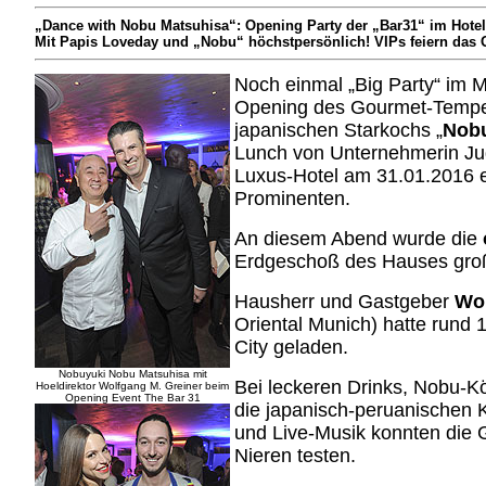
„Dance with Nobu Matsuhisa“: Opening Party der „Bar31“ im Hotel
Mit Papis Loveday und „Nobu“ höchstpersönlich! VIPs feiern das
Noch einmal „Big Party“ im 
Opening des Gourmet-Temp
japanischen Starkochs „
Nob
Lunch von Unternehmerin Ju
Luxus-Hotel am 31.01.2016 er
Prominenten.
An diesem Abend wurde die
Erdgeschoß des Hauses groß 
Hausherr und Gastgeber
Wol
Oriental Munich) hatte rund 
City geladen.
Nobuyuki Nobu Matsuhisa mit
Bei leckeren Drinks, Nobu-Kö
Hoeldirektor Wolfgang M. Greiner beim
Opening Event The Bar 31
die japanisch-peruanischen Kö
und Live-Musik konnten die G
Nieren testen.