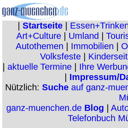
|
Startseite
|
Essen+Trinke
Art+Culture
|
Umland
|
Touri
Autothemen
|
Immobilien
|
O
Volksfeste
|
Kindersei
|
aktuelle Termine
|
Ihre Werbun
|
Impressum/Da
Nützlich:
Suche
auf ganz-mue
M
ganz-muenchen.de
Blog
|
Aut
Telefonbuch M