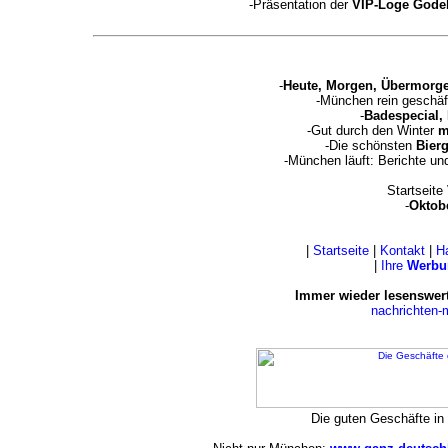
-Präsentation der
VIP-Loge God
-
Heute, Morgen, Übermorge
-München rein geschäf
-
Badespecial,
-Gut durch den Winter
m
-Die schönsten
Bierg
-München läuft: Berichte u
Startseite
-
Oktobe
|
Startseite
|
Kontakt
|
H
|
Ihre
Werbu
Immer wieder lesenswert
nachrichten
Die guten Geschäfte i