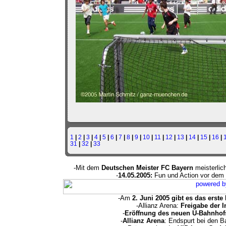
1
|
2
|
3
|
4
|
5
|
6
|
7
|
8
|
9
|
10
|
11
|
12
|
13
|
14
|
15
|
16
|
31
|
32
|
33
-Mit dem
Deutschen Meister FC Bayern
meisterlic
-
14.05.2005:
Fun und Action vor dem 
-Am
2. Juni 2005 gibt es das ers
-Allianz Arena:
Freigabe der 
-
Eröffnung des neuen U-Bahnhofs
-
Allianz Arena
: Endspurt bei den Ba