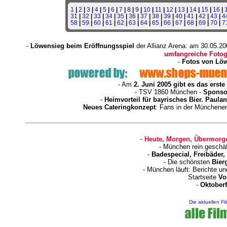
1
|
2
|
3
|
4
|
5
|
6
|
7
|
8
|
9
|
10
|
11
|
12
|
13
|
14
|
15
|
16
|
31
|
32
|
33
|
34
|
35
|
36
|
37
|
38
|
39
|
40
|
41
|
42
|
43
|
4
58
|
59
|
60
|
61
|
62
|
63
|
64
|
65
|
66
|
67
|
68
|
69
|
70
|
7
-
Löwensieg beim Eröffnungsspiel
der Allianz Arena: am 30.05.20
umfangreiche Fotog
-
Fotos von Löw
- Am
2. Juni 2005 gibt es das ers
- TSV 1860 München -
Sponsor
-
Heimvorteil für bayrisches Bier. Paula
Neues Cateringkonzept
: Fans in der Münchener
-
Heute, Morgen, Übermorge
- München rein geschä
-
Badespecial, Freibäder
- Die schönsten
Bier
- München läuft: Berichte u
Startseite
Vo
-
Oktoberf
Die aktuellen Fi