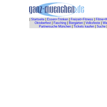
|
Startseite
|
Essen+Trinken
|
Freizeit+Fitness
|
Filme+K
Oktoberfest
|
Fasching
|
Biergärten
|
Volksfeste
|
Wah
Partnersuche München
|
Tickets kaufen
|
Suche