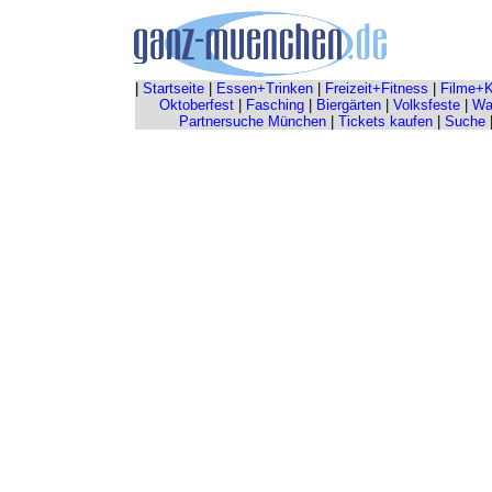
|
Startseite
|
Essen+Trinken
|
Freizeit+Fitness
|
Filme+K
Oktoberfest
|
Fasching
|
Biergärten
|
Volksfeste
|
Wah
Partnersuche München
|
Tickets kaufen
|
Suche