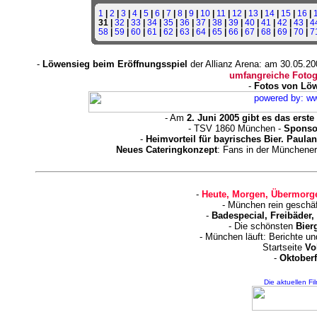
1
|
2
|
3
|
4
|
5
|
6
|
7
|
8
|
9
|
10
|
11
|
12
|
13
|
14
|
15
|
16
|
31 |
32
|
33
|
34
|
35
|
36
|
37
|
38
|
39
|
40
|
41
|
42
|
43
|
4
58
|
59
|
60
|
61
|
62
|
63
|
64
|
65
|
66
|
67
|
68
|
69
|
70
|
7
-
Löwensieg beim Eröffnungsspiel
der Allianz Arena: am 30.05.20
umfangreiche Fotog
-
Fotos von Löw
- Am
2. Juni 2005 gibt es das ers
- TSV 1860 München -
Sponsor
-
Heimvorteil für bayrisches Bier. Paula
Neues Cateringkonzept
: Fans in der Münchener
-
Heute, Morgen, Übermorge
- München rein geschä
-
Badespecial, Freibäder
- Die schönsten
Bier
- München läuft: Berichte u
Startseite
Vo
-
Oktoberf
Die aktuellen Fi