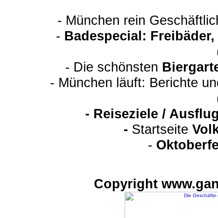
- München rein Geschäftli
-
Badespecial: Freibäder
- Die schönsten
Biergart
- München läuft: Berichte u
-
Reiseziele / Ausfl
-
Startseite
Vol
-
Oktoberfe
Copyright www.gan