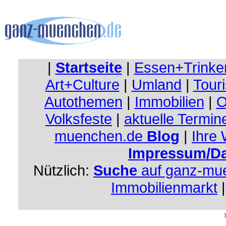
|
Startseite
|
Essen+Trinke
Art+Culture
|
Umland
|
Touri
Autothemen
|
Immobilien
|
O
Volksfeste
|
aktuelle Termin
muenchen.de
Blog
|
Ihre
Impressum/Da
Nützlich:
Suche
auf ganz-mu
Immobilienmarkt