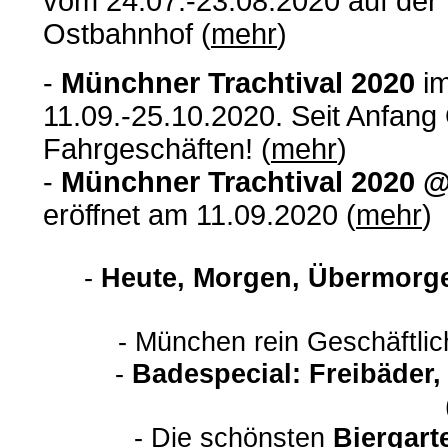
vom 24.07.-23.08.2020 auf de
Ostbahnhof (
mehr
)
-
Münchner Trachtival 2020
i
11.09.-25.10.2020. Seit Anfang
Fahrgeschäften! (
mehr
)
-
Münchner Trachtival 2020 @ 
eröffnet am 11.09.2020 (
mehr
)
-
Heute, Morgen, Übermorge
- München rein Geschäftli
-
Badespecial: Freibäder
- Die schönsten
Biergart