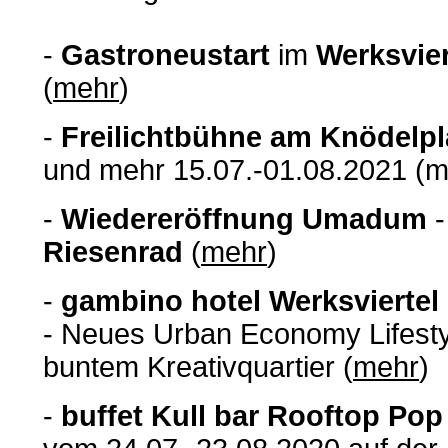
-
Gastroneustart
im
Werksvier
(
mehr
)
-
Freilichtbühne am Knödelpl
und mehr 15.07.-01.08.2021 (m
-
Wiedereröffnung Umadum
-
Riesenrad
(
mehr
)
-
gambino hotel Werksviertel
- Neues Urban Economy Lifest
buntem Kreativquartier (
mehr
)
-
buffet Kull bar Rooftop Pop