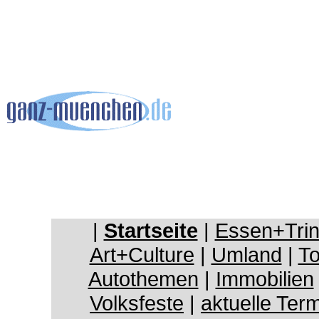
|
Startseite
|
Essen+Tri
Art+Culture
|
Umland
|
To
Autothemen
|
Immobilien
Volksfeste
|
aktuelle Ter