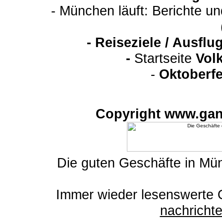
- München läuft: Berichte u
-
Reiseziele / Ausfl
-
Startseite
Vol
-
Oktoberfe
Copyright www.gan
Die guten Geschäfte in M
Immer wieder lesenswerte On
nachrich