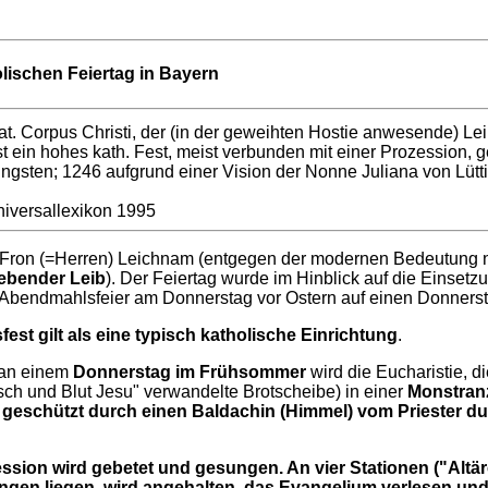
lischen Feiertag in Bayern
lat. Corpus Christi, der (in der geweihten Hostie anwesende) Lei
t ein hohes kath. Fest, meist verbunden mit einer Prozession, g
gsten; 1246 aufgrund einer Vision der Nonne Juliana von Lüttic
iversallexikon 1995
Fron (=Herren) Leichnam (entgegen der modernen Bedeutung ni
lebender Leib
). Der Feiertag wurde im Hinblick auf die Einsetz
 Abendmahlsfeier am Donnerstag vor Ostern auf einen Donnerst
est gilt als eine typisch katholische Einrichtung
.
 an einem
Donnerstag im Frühsommer
wird die Eucharistie, d
isch und Blut Jesu" verwandelte Brotscheibe) in einer
Monstranz
geschützt durch einen Baldachin (Himmel) vom Priester du
sion wird gebetet und gesungen. An vier Stationen ("Altäre
ngen liegen, wird angehalten, das Evangelium verlesen und