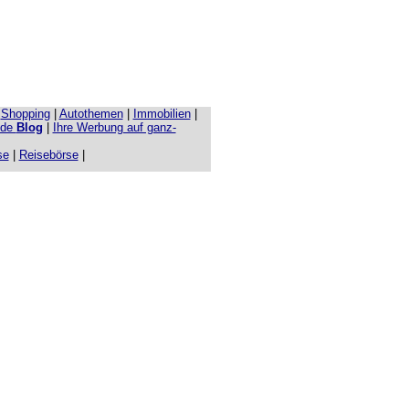
|
Shopping
|
Autothemen
|
Immobilien
|
.de
Blog
|
Ihre Werbung auf ganz-
se
|
Reisebörse
|