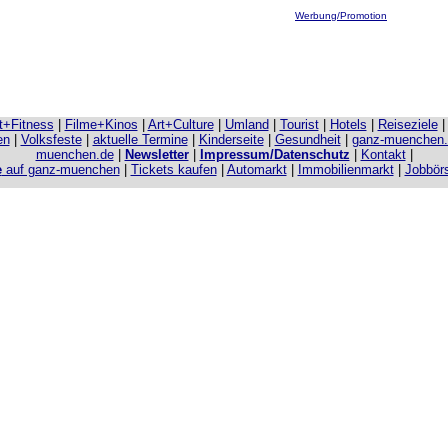
Werbung/Promotion
it+Fitness
|
Filme+Kinos
|
Art+Culture
|
Umland
|
Tourist
|
Hotels
|
Reiseziele
en
|
Volksfeste
|
aktuelle Termine
|
Kinderseite
|
Gesundheit
|
ganz-muenchen
muenchen.de
|
Newsletter
|
Impressum/Datenschutz
|
Kontakt
|
e
auf ganz-muenchen
|
Tickets kaufen
|
Automarkt
|
Immobilienmarkt
|
Jobbör