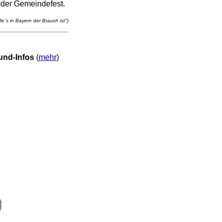
oder Gemeindefest.
e´s in Bayern der Brauch ist")
und-Infos
(
mehr
)