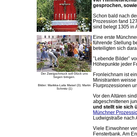
gesprochen, sowie
Schon bald nach der
Prozession fand 1277
sind belegt 1305 in
Eine erste Münchner
führende Stellung b
beteiligten sich dar
"Lebende Bilder" vo
Höhepunkte jeder F
Der Zweigschmuck soll Glück uns
Fronleichnam ist ei
Segen bringen.
Ministranten weisse
Flurprozessionen un
Bilder: Marikka-Laila Maisel (3); Martin
Schmitz (1)
Vor den Altären sin
abgeschnittenen ju
und stellt sie sich
Münchner Prozessi
Ludwigstraße nach 
Viele Einwohner ver
Fensterbank. Am Ende