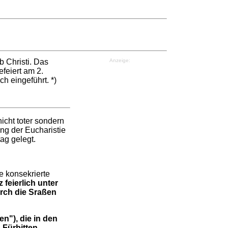
b Christi. Das
Anzeige:
efeiert am 2.
h eingeführt. *)
cht toter sondern
ung der Eucharistie
ag gelegt.
ie konsekrierte
 feierlich unter
rch die Sraßen
n"), die in den
 Fürbitten