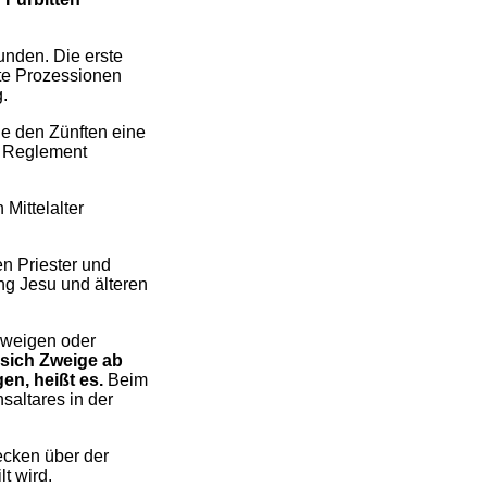
unden. Die erste
ste Prozessionen
.
ie den Zünften eine
n Reglement
Mittelalter
n Priester und
ng Jesu und älteren
zweigen oder
 sich Zweige ab
en, heißt es.
Beim
altares in der
ecken über der
t wird.