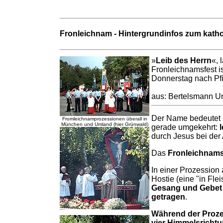
Fronleichnam - Hintergrundinfos zum katho
»
Leib des Herrn
«, 
Fronleichnamsfest is
Donnerstag nach Pfin
aus: Bertelsmann Un
Der Name bedeutet 
Fromleichnamprozessionen überall in
München und Umland (hier Grünwald)
gerade umgekehrt:
durch Jesus bei der
Das
Fronleichnamsf
In einer Prozession
Hostie (eine "in Fle
Gesang und Gebet 
getragen
.
Während der Prozes
vier Himmelsrichtu