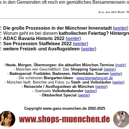
es in den Gemeinden oft noch ein gemütliches Beisammensein 
(u.a. aus dem Buch "Wi
2:
Die große Prozession in der Münchner Innenstadt
(
weiter
)
2: Worum geht es bei diesem
katholischen Feiertag? Hintergr
2:
ADAC Bavaria Historic 2022
(
weiter
)
2:
See Prozession Staffelsee 2022
(
weiter
)
2:
weitere Freizeit- und Ausflugsideen
(
weiter
)
-
Heute, Morgen, Übermorgen: die aktuellen München Termine
(
mehr
)
- München rein Geschäftlich: Das
Shopping Special
(
weiter
)
-
Badespecial: Freibäder, Badeseen, Hallenbäder, Saunen
(
weiter
)
- Die schönsten
Biergarten-Ideen
-
www.biergartenzeit.de
- München läuft: Berichte und Fotos zu
Stadt- und Volksläufen
(
weiter
)
-
Reiseziele / Ausflugsideen ab München
(
weiter
)
-
Startseite
Volksfestkalender
(
weiter
)
-
Oktoberfest Special
(
weiter
)
Copyright www.ganz-muenchen.de 2002-2025