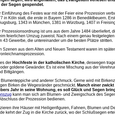
 der Segen gespendet.
 Einführung des Festes war mit der Feier eine Prozession verb
 in Köln statt, die erste in Bayern 1286 in Benediktbeuern. Er
 Augsburg, 1343 in München, 1381 in Würzburg, 1407 in Freising
 Prozessionsordnung ist uns aus dem Jahre 1484 überliefert, d
eim feierlichen Umzug zuweist. Nach einem genau festgelegte
an 43 Gewerbe, die untereinander um die besten Plätze stritten.
n Szenen aus dem Alten und Neuen Testament waren im späten 
ronleichnamsprozession.
nes der
Hochfeste in der katholischen Kirche
, deswegen trage
 oder goldene Gewänder. Es ist eine Mischung aus der Verehru
d Bittgängen.
d Blumenteppiche und anderer Schmuck. Gerne wird mit Birken
ngen Birken die Wegesränder geschmückt.
Manch einer zwickt
 übers Jahr in seine Wohnung, es soll Glück und Segen bring
onszug
kann man sich am Blumen- und Zweigschuck des Segens
Abschluss der Prozession bedienen.
zieren ihre Häuser mit Heiligenfiguren, Fahnen, Blumen und D
 kehrt der Zug in die Kirche zurück, wo der Schlußsegen erteil