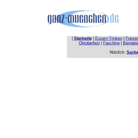
|
Startseite
|
Essen+Trinken
|
Freize
Oktoberfest
|
Fasching
|
Biergärt
Nützlich:
Such