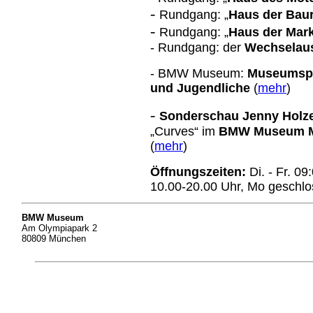
-
Rundgang: „
Haus der Bau
-
Rundgang: „
Haus der Mar
- Rundgang: der
Wechselaus
- BMW Museum:
Museumspä
und Jugendliche
(
mehr
)
-
Sonderschau Jenny Holz
„Curves“ im
BMW Museum 
(
mehr
)
Öffnungszeiten:
Di. - Fr. 0
10.00-20.00 Uhr, Mo geschl
BMW Museum
Am Olympiapark 2
80809 München