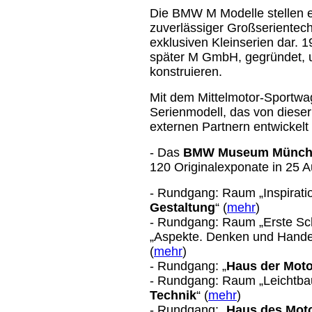
Die BMW M Modelle stellen e
zuverlässiger Großserientech
exklusiven Kleinserien dar.
später M GmbH, gegründet, 
konstruieren.
Mit dem Mittelmotor-Sportw
Serienmodell, das von diese
externen Partnern entwickelt
- Das
BMW Museum Münc
120 Originalexponate in 25 A
- Rundgang: Raum „Inspiratio
Gestaltung
“ (
mehr
)
- Rundgang: Raum „Erste Sch
„Aspekte. Denken und Handel
(
mehr
)
- Rundgang: „
Haus der Moto
- Rundgang: Raum „Leichtbau.
Technik
“ (
mehr
)
- Rundgang: „
Haus des Mot