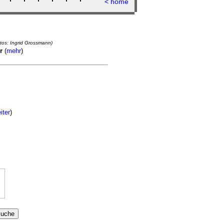
<
home
os: Ingrid Grossmann)
r
(
mehr
)
iter
)