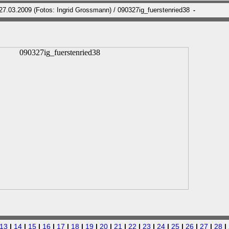
27.03.2009 (Fotos: Ingrid Grossmann) / 090327ig_fuerstenried38
-
13
|
14
|
15
|
16
|
17
|
18
|
19
|
20
|
21
|
22
|
23
|
24
|
25
|
26
|
27
|
28
|