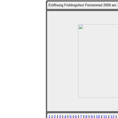
Eröffnung Frühlingsfest Fürstenried 2009 am 
1
|
2
|
3
|
4
|
5
|
6
|
7
|
8
|
9
|
10
|
11
|
12
|