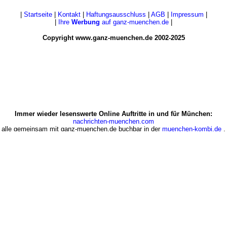
|
Startseite
|
Kontakt
|
Haftungsausschluss
|
AGB
|
Impressum
|
|
Ihre
Werbung
auf ganz-muenchen.de
|
Copyright www.ganz-muenchen.de 2002-2025
Immer wieder lesenswerte Online Auftritte in und für München:
nachrichten-muenchen.com
alle gemeinsam mit ganz-muenchen.de buchbar in der
muenchen-kombi.de
.
Die guten Geschäfte in München:
www.shops-muenchen.de
 München:
www.ganz-deutschland.de
,
www.ganz-frankfurt.de
,
www.ganz-
w.ganz-wien.at
&
www.ganz-tirol.com
&
www.ganz-salzburg.at
&
www.ga
Ein Kick
aktueller: die Blogs
ganz-muenchen.de
und
shops-muenchen.de