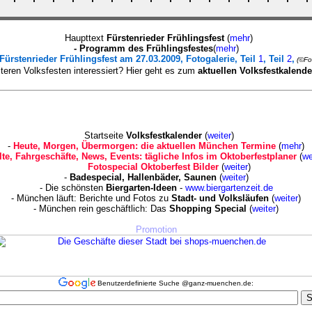
Haupttext
Fürstenrieder Frühlingsfest
(
mehr
)
- Programm des Frühlingsfestes
(
mehr
)
Fürstenrieder Frühlingsfest am 27.03.2009, Fotogalerie, Teil
1
, Teil
2
,
(©Fot
teren Volksfesten interessiert? Hier geht es zum
aktuellen Volksfestkalende
Startseite
Volksfestkalender
(
weiter
)
-
Heute, Morgen, Übermorgen: die aktuellen München Termine
(
mehr
)
lte, Fahrgeschäfte, News, Events: tägliche Infos im Oktoberfestplaner
(
we
Fotospecial Oktoberfest Bilder
(
weiter
)
-
Badespecial, Hallenbäder, Saunen
(
weiter
)
- Die schönsten
Biergarten-Ideen
-
www.biergartenzeit.de
- München läuft: Berichte und Fotos zu
Stadt- und Volksläufen
(
weiter
)
- München rein geschäftlich: Das
Shopping Special
(
weiter
)
Promotion
Benutzerdefinierte Suche @ganz-muenchen.de: