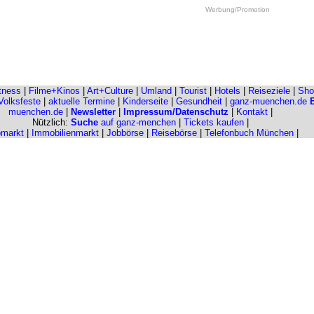
Werbung/Promotion
itness
|
Filme+Kinos
|
Art+Culture
|
Umland
|
Tourist
|
Hotels
|
Reiseziele
|
Sho
Volksfeste
|
aktuelle Termine
|
Kinderseite
|
Gesundheit
|
ganz-muenchen.de
muenchen.de
|
Newsletter
|
Impressum/Datenschutz
|
Kontakt
|
Nützlich:
Suche
auf ganz-menchen
|
Tickets kaufen
|
omarkt
|
Immobilienmarkt
|
Jobbörse
|
Reisebörse
|
Telefonbuch München
|