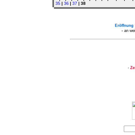
35
|
36
|
37
| 38
Eröffnung 
-
an wei
-
Ze