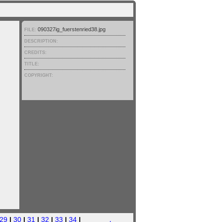
090327ig_fuerstenried38.jpg
FILE:
DESCRIPTION:
CREDITS:
TITLE:
COPYRIGHT:
29
|
30
|
31
|
32
|
33
|
34
|