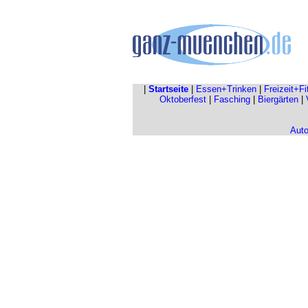
|
Startseite
|
Essen+Trinken
|
Freizeit+F
Oktoberfest
|
Fasching
|
Biergärten
|
Aut