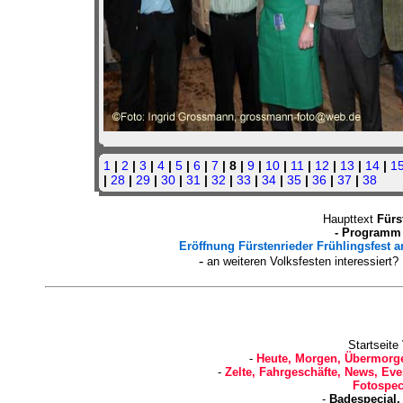
1
|
2
|
3
|
4
|
5
|
6
|
7
| 8 |
9
|
10
|
11
|
12
|
13
|
14
|
1
|
28
|
29
|
30
|
31
|
32
|
33
|
34
|
35
|
36
|
37
|
38
Haupttext
Fürs
- Programm 
Eröffnung Fürstenrieder Frühlingsfest a
-
an weiteren Volksfesten interessiert
Startseite
-
Heute, Morgen, Übermorge
-
Zelte, Fahrgeschäfte, News, Eve
Fotospec
-
Badespecial,