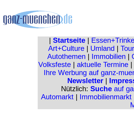
|
Startseite
|
Essen+Trink
Art+Culture
|
Umland
|
Tour
Autothemen
|
Immobilien
|
Volksfeste
|
aktuelle Termine
Ihre Werbung auf ganz-mue
Newsletter
|
Impres
Nützlich:
Suche
auf g
Automarkt
|
Immobilienmarkt