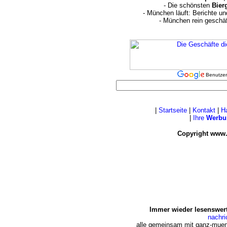
- Die schönsten
Bier
- München läuft: Berichte u
- München rein geschä
Benutzer
|
Startseite
|
Kontakt
|
H
|
Ihre
Werbu
Copyright www.
Immer wieder lesenswert
nachr
alle gemeinsam mit ganz-muen