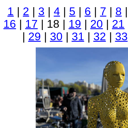
1
|
2
|
3
|
4
|
5
|
6
|
7
|
8
16
|
17
| 18 |
19
|
20
|
21
|
29
|
30
|
31
|
32
|
33