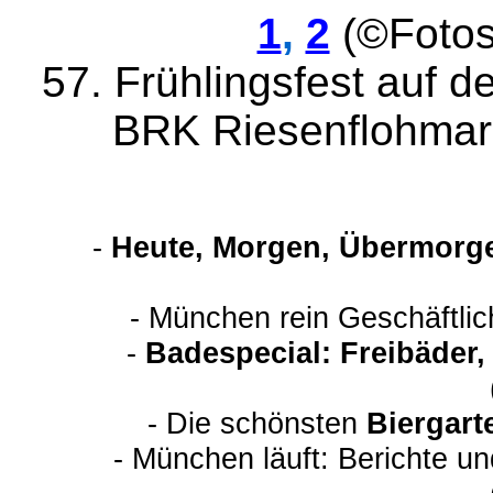
1
,
2
(©Fotos
57. Frühlingsfest auf d
BRK Riesenflohmar
-
Heute, Morgen, Übermorge
- München rein Geschäftli
-
Badespecial: Freibäder
- Die schönsten
Biergart
- München läuft: Berichte u