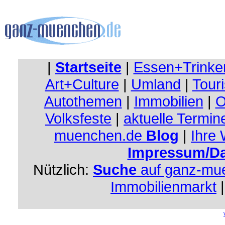
|
Startseite
|
Essen+Trinke
Art+Culture
|
Umland
|
Touri
Autothemen
|
Immobilien
|
O
Volksfeste
|
aktuelle Termin
muenchen.de
Blog
|
Ihre
Impressum/Da
Nützlich:
Suche
auf ganz-mu
Immobilienmarkt