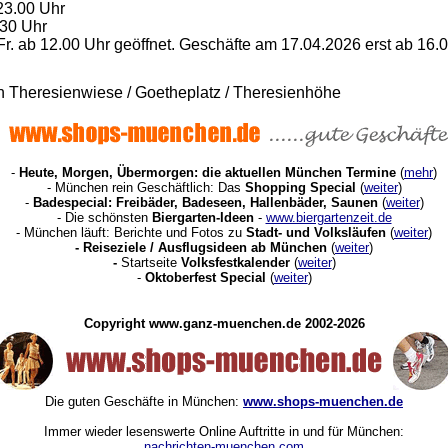
23.00 Uhr
.30 Uhr
r. ab 12.00 Uhr geöffnet. Geschäfte am 17.04.2026 erst ab 16.0
Theresienwiese / Goetheplatz / Theresienhöhe
-
Heute, Morgen, Übermorgen: die aktuellen München Termine
(
mehr
)
- München rein Geschäftlich: Das
Shopping Special
(
weiter
)
-
Badespecial: Freibäder, Badeseen, Hallenbäder, Saunen
(
weiter
)
- Die schönsten
Biergarten-Ideen
-
www.biergartenzeit.de
- München läuft: Berichte und Fotos zu
Stadt- und Volksläufen
(
weiter
)
-
Reiseziele / Ausflugsideen ab München
(
weiter
)
-
Startseite
Volksfestkalender
(
weiter
)
-
Oktoberfest Special
(
weiter
)
Copyright www.ganz-muenchen.de 2002-2026
Die guten Geschäfte in München:
www.shops-muenchen.de
Immer wieder lesenswerte Online Auftritte in und für München:
nachrichten-muenchen.com