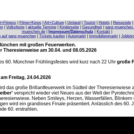
it+Fitness
|
Filme+Kinos
|
Art+Culture
|
Umland
|
Tourist
|
Hotels
|
Reiseziele
en
|
Volksfeste
|
aktuelle Termine
|
Kinderseite
|
Gesundheit
|
ganz-muenchen
muenchen.de
|
Impressum/Datenschutz
|
Kontakt
|
e
auf ganz-muenchen
|
Tickets kaufen
|
Automarkt
|
Immobilienmarkt
|
Jobbör
 München mit großen Feuerwerken.
r Theresienweise am 30.04. und 08.05.2026
s 60. Münchner Frühlingsfestes wird kurz nach 22 Uhr
große 
 am Freitag, 24.04.2026
rd das große Brillantfeuerwerk im Südteil der Theresienwiese 
eiber
“ verspricht wieder viel Neues aus der Welt der Pyrotechn
heresienwiese. Neben Smileys, Herzen, Wasserfällen, Blinkern 
en wird ein grandioses Finale präsentiert. Anlässlich des 60. 
nde 60. erstrahlen.