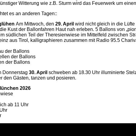
ünstiger Witterung wie z.B. Sturm wird das Feuerwerk um eine
tet es an anderen Tagen::
nglühen
Am Mittwoch, den
29. April
wird nicht gleich in die Lüf
e Kust der Ballonfahren Haut nah erleben. 5 Ballons von „pion
m südlichen Teil der Theresienwiese im Mittelfeld zwischen St
inz aus Tirol, kalligraphieren zusammen mit Radio 95.5 Chariv
au der Ballons
ellen der Ballons
en der Ballons
 Donnerstag
30. April
schweben ab 18.30 Uhr illuminierte Ste
r den Gästen, tanzen und posieren.
 München 2026
nwiese
lich ab 11 Uhr
 Uhr
r