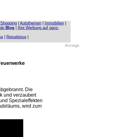
|
Shopping
|
Autothemen
|
Immobilien
|
.de
Blog
|
Ihre Werbung auf ganz-
se
|
Reisebörse
|
Anzeige
Feuerwerke
abgebrannt. Die
ik und verzaubert
und Spezialeffekten
Jubiläums, wird zum