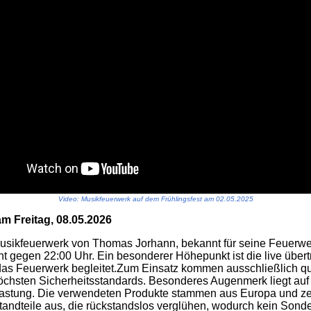
Video: Musikfeuerwerk auf dem Frühlingsfest am 02.05.2025
m Freitag, 08.05.2026
usikfeuerwerk von Thomas Jorhann, bekannt für seine Feuerwe
t gegen 22:00 Uhr. Ein besonderer Höhepunkt ist die live über
das Feuerwerk begleitet.
Zum Einsatz kommen ausschließlich qua
öchsten Sicherheitsstandards. Besonderes Augenmerk liegt auf
astung. Die verwendeten Produkte stammen aus Europa und ze
andteile aus, die rückstandslos verglühen, wodurch kein Sonde