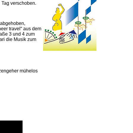
n Tag verschoben.
te abgehoben,
eer travel“ aus dem
raße 3 und 4 zum
ari die Musik zum
lzengeher mühelos