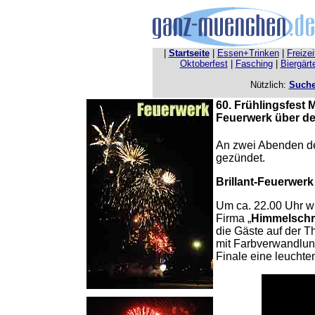
|
Startseite
|
Essen+Trinken
|
Freize
Oktoberfest
|
Fasching
|
Biergärt
Nützlich:
Such
60. Frühlingsfest
Feuerwerk über de
An zwei Abenden de
gezündet.
Brillant-Feuerwerk
Um ca. 22.00 Uhr wi
Firma „
Himmelschr
die Gäste auf der T
mit Farbverwandlung
Finale eine leuchte