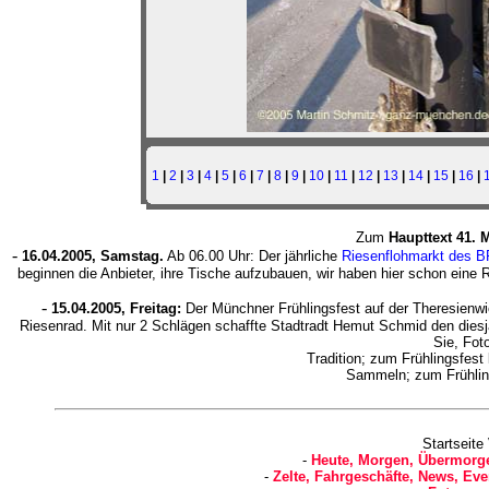
1
|
2
|
3
|
4
|
5
|
6
|
7
|
8
|
9
|
10
|
11
|
12
|
13
|
14
|
15
|
16
|
Zum
Haupttext 41. 
-
16.04.2005, Samstag.
Ab 06.00 Uhr: Der jährliche
Riesenflohmarkt des 
beginnen die Anbieter, ihre Tische aufzubauen, wir haben hier schon eine
-
15.04.2005, Freitag:
Der Münchner Frühlingsfest auf der Theresienw
Riesenrad. Mit nur 2 Schlägen schaffte Stadtradt Hemut Schmid den diesj
Sie, Foto
Tradition; zum Frühlingsfest
Sammeln; zum Frühli
Startseite
-
Heute, Morgen, Übermorge
-
Zelte, Fahrgeschäfte, News, Eve