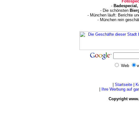
Fotospec
-
Badespecial,
- Die schönsten
Bier
- München läuft: Berichte u
- München rein geschä
Web
w
|
Startseite
|
K
|
Ihre Werbung auf g
Copyright www.