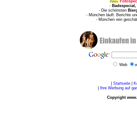
Fotospec
-
Badespecial,
- Die schönsten
Bier
- München läuft: Berichte u
- München rein geschä
Web
w
|
Startseite
|
K
|
Ihre Werbung auf g
Copyright www.