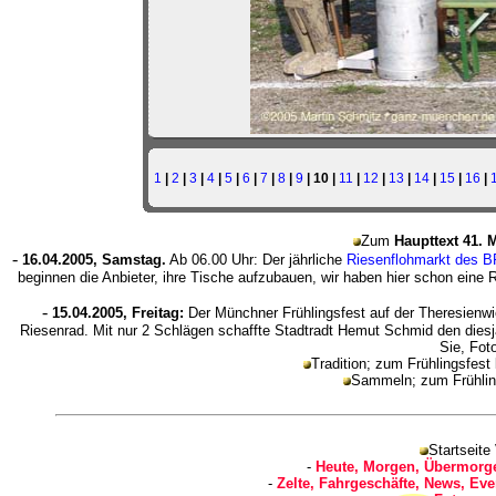
1
|
2
|
3
|
4
|
5
|
6
|
7
|
8
|
9
| 10 |
11
|
12
|
13
|
14
|
15
|
16
|
Zum
Haupttext 41. 
-
16.04.2005, Samstag.
Ab 06.00 Uhr: Der jährliche
Riesenflohmarkt des 
beginnen die Anbieter, ihre Tische aufzubauen, wir haben hier schon eine
-
15.04.2005, Freitag:
Der Münchner Frühlingsfest auf der Theresienw
Riesenrad. Mit nur 2 Schlägen schaffte Stadtradt Hemut Schmid den diesj
Sie, Foto
Tradition; zum Frühlingsfest
Sammeln; zum Frühli
Startseite
-
Heute, Morgen, Übermorge
-
Zelte, Fahrgeschäfte, News, Eve